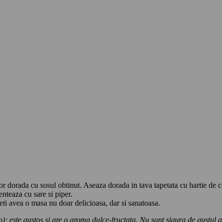
r dorada cu sosul obtinut. Aseaza dorada in tava tapetata cu hartie de co
enteaza cu sare si piper.
eti avea o masa nu doar delicioasa, dar si sanatoasa.
 este gustos si are o aroma dulce-fructata. Nu sunt sigura de gustul altor