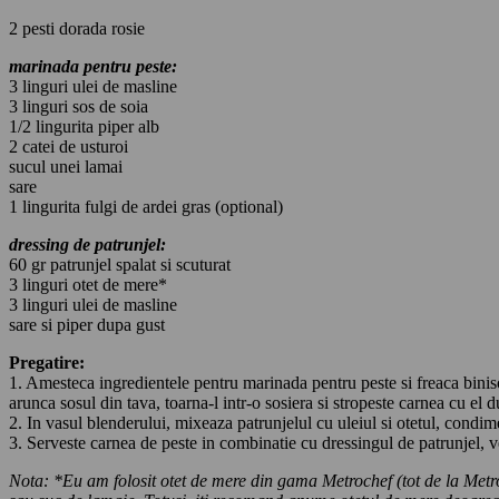
2 pesti dorada rosie
marinada pentru peste:
3 linguri ulei de masline
3 linguri sos de soia
1/2 lingurita piper alb
2 catei de usturoi
sucul unei lamai
sare
1 lingurita fulgi de ardei gras (optional)
dressing de patrunjel:
60 gr patrunjel spalat si scuturat
3 linguri otet de mere*
3 linguri ulei de masline
sare si piper dupa gust
Pregatire:
1. Amesteca ingredientele pentru marinada pentru peste si freaca biniso
arunca sosul din tava, toarna-l intr-o sosiera si stropeste carnea cu el 
2. In vasul blenderului, mixeaza patrunjelul cu uleiul si otetul, condim
3. Serveste carnea de peste in combinatie cu dressingul de patrunjel, v
Nota: *Eu am folosit otet de mere din gama Metrochef (tot de la Metro);