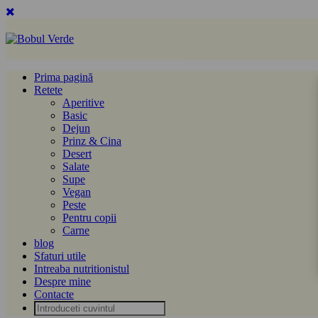
Prima pagină
Retete
Aperitive
Basic
Dejun
Prinz & Cina
Desert
Salate
Supe
Vegan
Peste
Pentru copii
Carne
blog
Sfaturi utile
Intreaba nutritionistul
Despre mine
Contacte