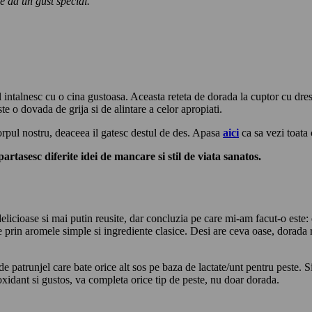
e da un gust special.
ntalnesc cu o cina gustoasa. Aceasta reteta de dorada la cuptor cu dressin
e o dovada de grija si de alintare a celor apropiati.
orpul nostru, deaceea il gatesc destul de des. Apasa
aici
ca sa vezi toata 
rtasesc diferite idei de mancare si stil de viata sanatos.
delicioase si mai putin reusite, dar concluzia pe care mi-am facut-o este: 
prin aromele simple si ingrediente clasice. Desi are ceva oase, dorada r
e patrunjel care bate orice alt sos pe baza de lactate/unt pentru peste. Si
oxidant si gustos, va completa orice tip de peste, nu doar dorada.