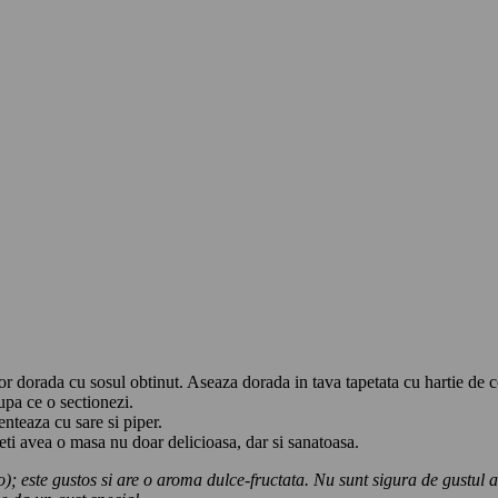
r dorada cu sosul obtinut. Aseaza dorada in tava tapetata cu hartie de co
dupa ce o sectionezi.
enteaza cu sare si piper.
eti avea o masa nu doar delicioasa, dar si sanatoasa.
 este gustos si are o aroma dulce-fructata. Nu sunt sigura de gustul altor