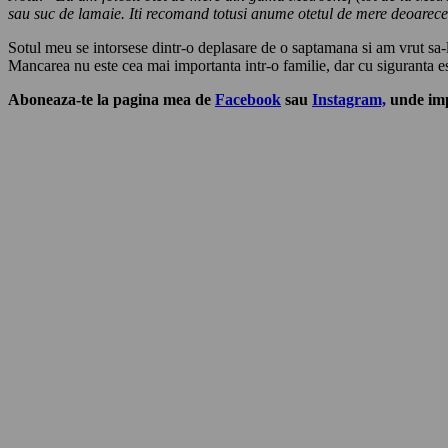
sau suc de lamaie. Iti recomand totusi anume otetul de mere deoarece
Sotul meu se intorsese dintr-o deplasare de o saptamana si am vrut sa-l i
Mancarea nu este cea mai importanta intr-o familie, dar cu siguranta est
Aboneaza-te la pagina mea de
Facebook
sau
Instagram,
unde impa