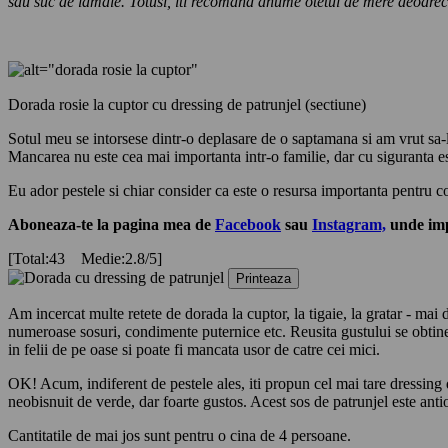
sau suc de lamaie. Totusi, iti recomand anume otetul de mere deoarec
Dorada rosie la cuptor cu dressing de patrunjel (sectiune)
Sotul meu se intorsese dintr-o deplasare de o saptamana si am vrut sa-l i
Mancarea nu este cea mai importanta intr-o familie, dar cu siguranta est
Eu ador pestele si chiar consider ca este o resursa importanta pentru c
Aboneaza-te la pagina mea de
Facebook
sau
Instagram,
unde impa
[Total:43 Medie:2.8/5]
Printeaza
Am incercat multe retete de dorada la cuptor, la tigaie, la gratar - mai 
numeroase sosuri, condimente puternice etc. Reusita gustului se obtine 
in felii de pe oase si poate fi mancata usor de catre cei mici.
OK! Acum, indiferent de pestele ales, iti propun cel mai tare dressing d
neobisnuit de verde, dar foarte gustos. Acest sos de patrunjel este anti
Cantitatile de mai jos sunt pentru o cina de 4 persoane.