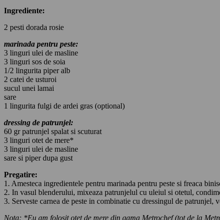
Ingrediente:
2 pesti dorada rosie
marinada pentru peste:
3 linguri ulei de masline
3 linguri sos de soia
1/2 lingurita piper alb
2 catei de usturoi
sucul unei lamai
sare
1 lingurita fulgi de ardei gras (optional)
dressing de patrunjel:
60 gr patrunjel spalat si scuturat
3 linguri otet de mere*
3 linguri ulei de masline
sare si piper dupa gust
Pregatire:
1. Amesteca ingredientele pentru marinada pentru peste si freaca biniso
2. In vasul blenderului, mixeaza patrunjelul cu uleiul si otetul, condim
3. Serveste carnea de peste in combinatie cu dressingul de patrunjel, v
Nota: *Eu am folosit otet de mere din gama Metrochef (tot de la Metro);