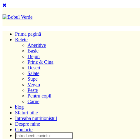
Prima pagină
Retete
Aperitive
Basic
Dejun
Prinz & Cina
Desert
Salate
Supe
Vegan
Peste
Pentru copii
Carne
blog
Sfaturi utile
Intreaba nutritionistul
Despre mine
Contacte