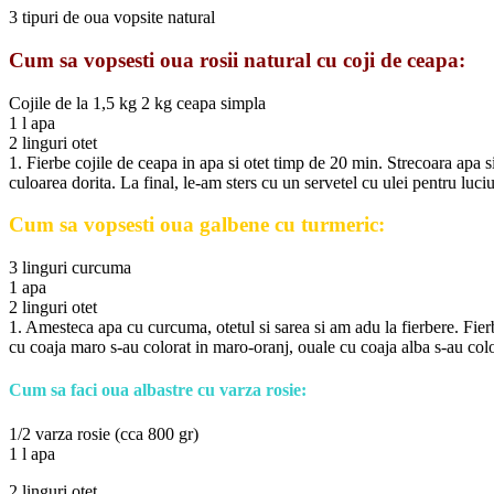
3 tipuri de oua vopsite natural
Cum sa vopsesti oua rosii natural cu coji de ceapa:
Cojile de la 1,5 kg 2 kg ceapa simpla
1 l apa
2 linguri otet
1. Fierbe cojile de ceapa in apa si otet timp de 20 min. Strecoara apa s
culoarea dorita. La final, le-am sters cu un servetel cu ulei pentru luciu
Cum sa vopsesti oua galbene cu turmeric:
3 linguri curcuma
1 apa
2 linguri otet
1. Amesteca apa cu curcuma, otetul si sarea si am adu la fierbere. Fier
cu coaja maro s-au colorat in maro-oranj, ouale cu coaja alba s-au colo
Cum sa faci oua albastre cu varza rosie:
1/2 varza rosie (cca 800 gr)
1 l apa
2 linguri otet