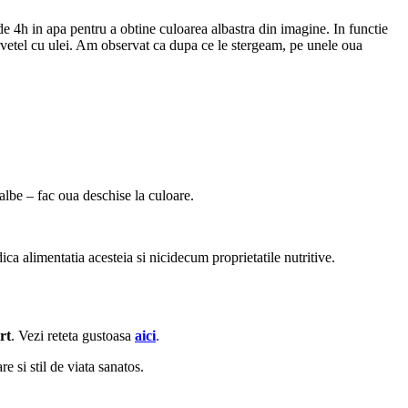
de 4h in apa pentru a obtine culoarea albastra din imagine. In functie
servetel cu ulei. Am observat ca dupa ce le stergeam, pe unele oua
albe – fac oua deschise la culoare.
ica alimentatia acesteia si nicidecum proprietatile nutritive.
rt
. Vezi reteta gustoasa
aici
.
 si stil de viata sanatos.