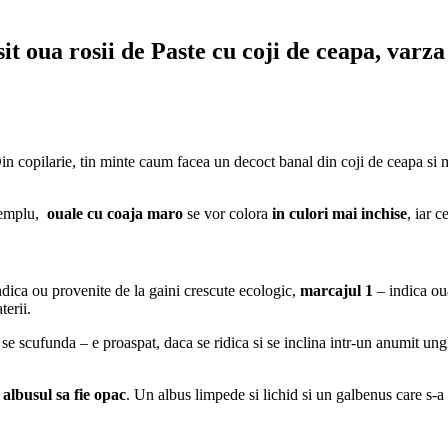
t oua rosii de Paste cu coji de ceapa, varza
 Din copilarie, tin minte caum facea un decoct banal din coji de ceapa s
exemplu,
ouale cu coaja maro
se vor colora
in culori mai inchise
, iar c
dica ou provenite de la gaini crescute ecologic,
marcajul 1
– indica oua
erii.
 se scufunda – e proaspat, daca se ridica si se inclina intr-un anumit ung
r
albusul sa fie opac
. Un albus limpede si lichid si un galbenus care s-a 