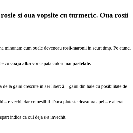
 rosie si oua vopsite cu turmeric. Oua rosii
i ma minunam cum ouale deveneau rosii-maronii in scurt timp. Pe atunci
ele cu
coaja alba
vor capata culori mai
pastelate
.
 de la gaini crescute in aer liber;
2
– gaini din hale cu posibilitate de
hi – e vechi, dar comestibil. Daca pluteste deasupra apei – e alterat
spart indica ca oul deja s-a invechit.