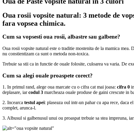
Oua de Paste vopsite natural in 3 culori
Oua rosii vopsite natural: 3 metode de vopsi
fara vopsea chimica.
Cum sa vopsesti oua rosii, albastre sau galbene?
Oua rosii vopsite natural este o traditie mostenita de la mamica mea.
nu constientizam ca sunt o metoda non-toxica.
Trebuie sa stii ca in functie de ouale folosite, culoarea va varia. De 
Cum sa alegi ouale proaspete corect?
1. In primul rand, alege oua marcate cu o cifra cat mai joasa:
cifra 0
in
deplasare, iar
codul 3
marcheaza ouale produse de gaini crescute in bat
2. Incearca
testul apei
: plaseaza oul intr-un pahar cu apa rece, daca el
complet, arunca-l.
3. Albusul si galbenusul unui ou proaspat trebuie sa stea impreuna, ia