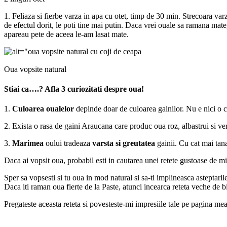
1. Feliaza si fierbe varza in apa cu otet, timp de 30 min. Strecoara va
de efectul dorit, le poti tine mai putin. Daca vrei ouale sa ramana mate
apareau pete de aceea le-am lasat mate.
Oua vopsite natural
Stiai ca….? Afla 3 curiozitati despre oua!
1.
Culoarea oualelor
depinde doar de culoarea gainilor. Nu e nici o co
2. Exista o rasa de gaini Araucana care produc oua roz, albastrui si ver
3.
Marimea
oului tradeaza
varsta si greutatea
gainii. Cu cat mai tana
Daca ai vopsit oua, probabil esti in cautarea unei retete gustoase de mi
Sper sa vopsesti si tu oua in mod natural si sa-ti implineasca asteptari
Daca iti raman oua fierte de la Paste, atunci incearca reteta veche de b
Pregateste aceasta reteta si povesteste-mi impresiile tale pe pagina me