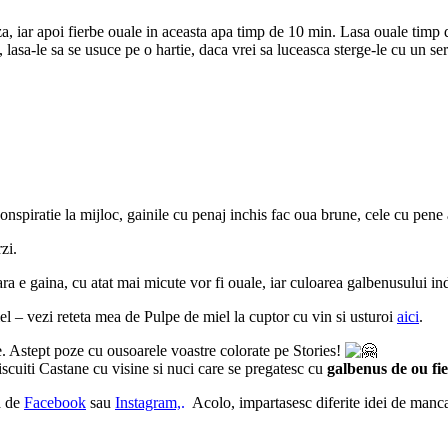
rza, iar apoi fierbe ouale in aceasta apa timp de 10 min. Lasa ouale timp 
, lasa-le sa se usuce pe o hartie, daca vrei sa luceasca sterge-le cu un 
nspiratie la mijloc, gainile cu penaj inchis fac oua brune, cele cu pene 
zi.
ra e gaina, cu atat mai micute vor fi ouale, iar culoarea galbenusului ind
el – vezi reteta mea de Pulpe de miel la cuptor cu vin si usturoi
aici
.
le. Astept poze cu ousoarele voastre colorate pe Stories!
iscuiti Castane cu visine si nuci care se pregatesc cu
galbenus de ou fie
a de
Facebook
sau
Instagram,
.
Acolo, impartasesc diferite idei de mancare