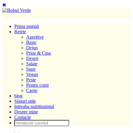
Prima pagină
Retete
Aperitive
Basic
Dejun
Prinz & Cina
Desert
Salate
Supe
Vegan
Peste
Pentru copii
Carne
blog
Sfaturi utile
Intreaba nutritionistul
Despre mine
Contacte