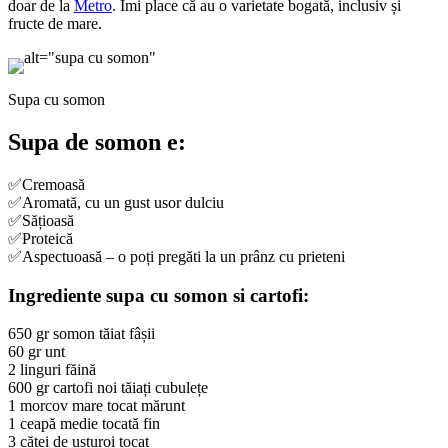
doar de la
Metro
. Îmi place că au o varietate bogată, inclusiv și
fructe de mare.
Supa cu somon
Supa de somon e:
✅Cremoasă
✅Aromată, cu un gust usor dulciu
✅Sățioasă
✅Proteică
✅Aspectuoasă – o poți pregăti la un prânz cu prieteni
Ingrediente supa cu
somon si cartofi:
650 gr somon tăiat fâșii
60 gr unt
2 linguri făină
600 gr cartofi noi tăiați cubulețe
1 morcov mare tocat mărunt
1 ceapă medie tocată fin
3 căței de usturoi tocat