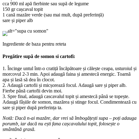
cca 900 ml apă fierbinte sau supă de legume
150 gr cașcaval topit
1 cană mazăre verde (sau mai mult, după preferință)
sare și piper alb
Ingrediente de baza pentru reteta
Pregătire supă de somon si cartofi:
1. Încinge untul într-o cratiță încăpătoare și călește ceapa, usturoiul și
morcovul 2-3 min. Apoi adaugă faina și amestecă energic. Toarnă
apa și lasă să dea în clocot.
2. Adaugă cartofii și micșorează focul. Adaugă sare și piper alb.
Fierbe până cartofii devin moi.
3. Spre final, adaugă cascavalul topit și amestecă până se topește.
Adaugă fâșiile de somon, mazărea și stinge focul. Condimentează cu
sare și piper după preferința ta.
Notă: Dacă n-ai mazăre, dar vrei să îmbogățești supa – poți adauga
porumb, iar dacă nu ești fana cașcavalului topit, folosește o
smântână grasă.