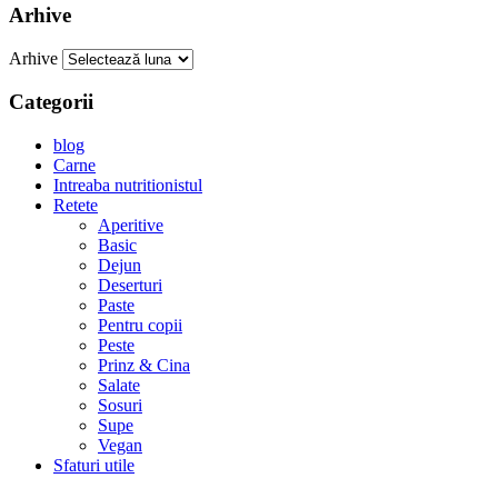
Arhive
Arhive
Categorii
blog
Carne
Intreaba nutritionistul
Retete
Aperitive
Basic
Dejun
Deserturi
Paste
Pentru copii
Peste
Prinz & Cina
Salate
Sosuri
Supe
Vegan
Sfaturi utile