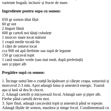
varietate bogată, inclusiv și fructe de mare.
Ingrediente pentru supa cu somon:
650 gr somon tăiat fâșii
60 gr unt
2 linguri făină
600 gr cartofi noi tăiați cubulețe
1 morcov mare tocat mărunt
1 ceapă medie tocată fin
3 căței de usturoi tocat
cca 900 ml apă fierbinte sau supă de legume
150 gr cașcaval topit
1 cană mazăre verde (sau mai mult, după preferință)
sare și piper alb
Pregătire supă cu somon:
1. Încinge untul într-o cratiță încăpătoare și călește ceapa, usturoiul și
morcovul 2-3 min. Apoi adaugă faina și amestecă energic. Toarnă
apa și lasă să dea în clocot.
2. Adaugă cartofii și micșorează focul. Adaugă sare și piper alb.
Fierbe până cartofii devin moi.
3. Spre final, adaugă cascavalul topit și amestecă până se topește.
Adaugă fâșiile de somon, mazărea și stinge focul. Condimentează cu