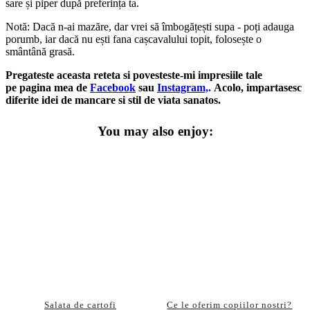
sare și piper după preferința ta.
Notă: Dacă n-ai mazăre, dar vrei să îmbogățești supa - poți adauga
porumb, iar dacă nu ești fana cașcavalului topit, folosește o
smântână grasă.
Pregateste aceasta reteta si povesteste-mi impresiile tale
pe pagina mea de
Facebook
sau
Instagram,
.
Acolo, impartasesc
diferite idei de mancare si stil de viata sanatos.
You may also enjoy:
Salata de cartofi
Ce le oferim copiilor nostri?