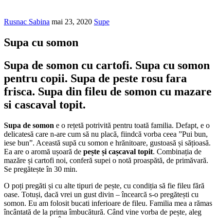
Rusnac Sabina
mai 23, 2020
Supe
Supa cu somon
Supa de somon cu cartofi. Supa cu somon
pentru copii. Supa de peste rosu fara
frisca. Supa din fileu de somon cu mazare
si cascaval topit.
Supa de somon
e o rețetă potrivită pentru toată familia. Defapt, e o
delicatesă care n-are cum să nu placă, fiindcă vorba ceea ”Pui bun,
iese bun”. Această supă cu somon e hrănitoare, gustoasă și sățioasă.
Ea are o aromă ușoară de
pește și cașcaval topit
. Combinația de
mazăre și cartofi noi, conferă supei o notă proaspătă, de primăvară.
Se pregătește în 30 min.
O poți pregăti și cu alte tipuri de pește, cu condiția să fie fileu fără
oase. Totuși, dacă vrei un gust divin – încearcă s-o pregătești cu
somon. Eu am folosit bucati inferioare de fileu. Familia mea a rămas
încântată de la prima îmbucătură. Când vine vorba de pește, aleg