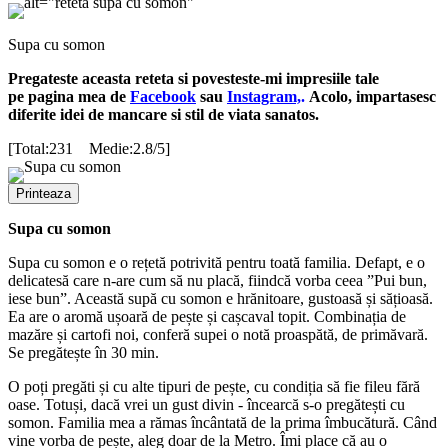
Supa cu somon
Pregateste aceasta reteta si povesteste-mi impresiile tale
pe pagina mea de
Facebook
sau
Instagram,
.
Acolo, impartasesc
diferite idei de mancare si stil de viata sanatos.
[Total:231 Medie:2.8/5]
Printeaza
Supa cu somon
Supa cu somon e o rețetă potrivită pentru toată familia. Defapt, e o
delicatesă care n-are cum să nu placă, fiindcă vorba ceea ”Pui bun,
iese bun”. Această supă cu somon e hrănitoare, gustoasă și sățioasă.
Ea are o aromă ușoară de pește și cașcaval topit. Combinația de
mazăre și cartofi noi, conferă supei o notă proaspătă, de primăvară.
Se pregătește în 30 min.
O poți pregăti și cu alte tipuri de pește, cu condiția să fie fileu fără
oase. Totuși, dacă vrei un gust divin - încearcă s-o pregătești cu
somon. Familia mea a rămas încântată de la prima îmbucătură. Când
vine vorba de pește, aleg doar de la Metro. Îmi place că au o