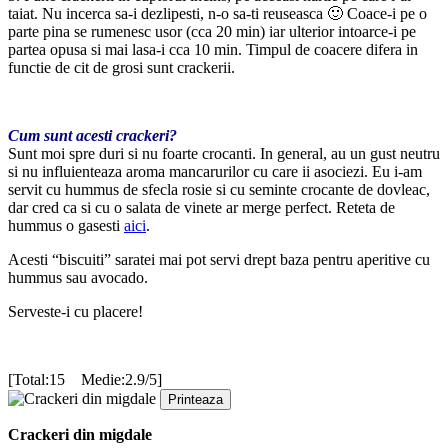
taiat. Nu incerca sa-i dezlipesti, n-o sa-ti reuseasca 🙂 Coace-i pe o
parte pina se rumenesc usor (cca 20 min) iar ulterior intoarce-i pe
partea opusa si mai lasa-i cca 10 min. Timpul de coacere difera in
functie de cit de grosi sunt crackerii.
Cum sunt acesti crackeri?
Sunt moi spre duri si nu foarte crocanti. In general, au un gust neutru
si nu influienteaza aroma mancarurilor cu care ii asociezi. Eu i-am
servit cu hummus de sfecla rosie si cu seminte crocante de dovleac,
dar cred ca si cu o salata de vinete ar merge perfect. Reteta de
hummus o gasesti
aici
.
Acesti “biscuiti” saratei mai pot servi drept baza pentru aperitive cu
hummus sau avocado.
Serveste-i cu placere!
[Total:15 Medie:2.9/5]
Printeaza
Crackeri din migdale