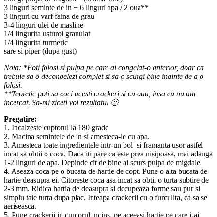
3 linguri seminte de in + 6 linguri apa / 2 oua**
3 linguri cu varf faina de grau
3-4 linguri ulei de masline
1/4 lingurita usturoi granulat
1/4 lingurita turmeric
sare si piper (dupa gust)
Nota: *Poti folosi si pulpa pe care ai congelat-o anterior, doar ca
trebuie sa o decongelezi complet si sa o scurgi bine inainte de a o
folosi.
**Teoretic poti sa coci acesti crackeri si cu oua, insa eu nu am
incercat. Sa-mi ziceti voi rezultatul 🙂
Pregatire:
1. Incalzeste cuptorul la 180 grade
2. Macina semintele de in si amesteca-le cu apa.
3. Amesteca toate ingredientele intr-un bol si framanta usor astfel
incat sa obtii o coca. Daca iti pare ca este prea nisipoasa, mai adauga
1-2 linguri de apa. Depinde cit de bine ai scurs pulpa de migdale.
4. Aseaza coca pe o bucata de hartie de copt. Pune o alta bucata de
hartie deasupra ei. Citoreste coca asa incat sa obtii o turta subtire de
2-3 mm. Ridica hartia de deasupra si decupeaza forme sau pur si
simplu taie turta dupa plac. Inteapa crackerii cu o furculita, ca sa se
aeriseasca.
5. Pune crackerii in cuptorul incins, pe aceeasi hartie pe care i-ai