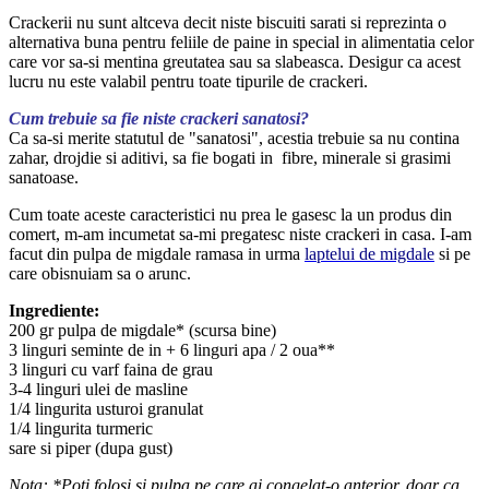
Crackerii nu sunt altceva decit niste biscuiti sarati si reprezinta o
alternativa buna pentru feliile de paine in special in alimentatia celor
care vor sa-si mentina greutatea sau sa slabeasca. Desigur ca acest
lucru nu este valabil pentru toate tipurile de crackeri.
Cum trebuie sa fie niste crackeri sanatosi?
Ca sa-si merite statutul de "sanatosi", acestia trebuie sa nu contina
zahar, drojdie si aditivi, sa fie bogati in fibre, minerale si grasimi
sanatoase.
Cum toate aceste caracteristici nu prea le gasesc la un produs din
comert, m-am incumetat sa-mi pregatesc niste crackeri in casa. I-am
facut din pulpa de migdale ramasa in urma
laptelui de migdale
si pe
care obisnuiam sa o arunc.
Ingrediente:
200 gr pulpa de migdale* (scursa bine)
3 linguri seminte de in + 6 linguri apa / 2 oua**
3 linguri cu varf faina de grau
3-4 linguri ulei de masline
1/4 lingurita usturoi granulat
1/4 lingurita turmeric
sare si piper (dupa gust)
Nota: *Poti folosi si pulpa pe care ai congelat-o anterior, doar ca