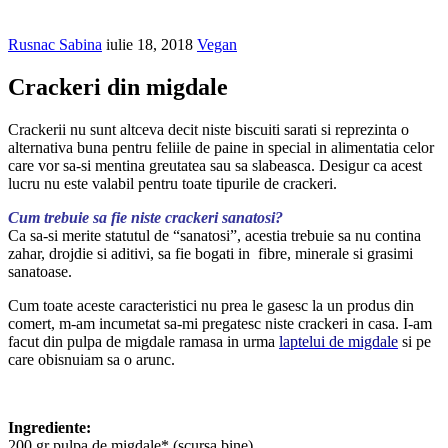
Rusnac Sabina
iulie 18, 2018
Vegan
Crackeri din migdale
Crackerii nu sunt altceva decit niste biscuiti sarati si reprezinta o
alternativa buna pentru feliile de paine in special in alimentatia celor
care vor sa-si mentina greutatea sau sa slabeasca. Desigur ca acest
lucru nu este valabil pentru toate tipurile de crackeri.
Cum trebuie sa fie niste crackeri sanatosi?
Ca sa-si merite statutul de “sanatosi”, acestia trebuie sa nu contina
zahar, drojdie si aditivi, sa fie bogati in fibre, minerale si grasimi
sanatoase.
Cum toate aceste caracteristici nu prea le gasesc la un produs din
comert, m-am incumetat sa-mi pregatesc niste crackeri in casa. I-am
facut din pulpa de migdale ramasa in urma
laptelui de migdale
si pe
care obisnuiam sa o arunc.
Ingrediente:
200 gr pulpa de migdale* (scursa bine)