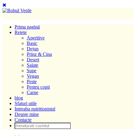
Prima pagină
Retete
Aperitive
Basic
Dejun
Prinz & Cina
Desert
Salate
Supe
Vegan
Peste
Pentru copii
Carne
blog
Sfaturi utile
Intreaba nutritionistul
Despre mine
Contacte