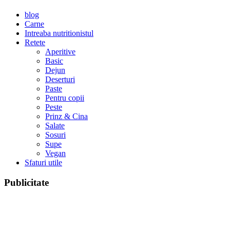
blog
Carne
Intreaba nutritionistul
Retete
Aperitive
Basic
Dejun
Deserturi
Paste
Pentru copii
Peste
Prinz & Cina
Salate
Sosuri
Supe
Vegan
Sfaturi utile
Publicitate