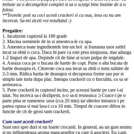
trebuie sa o decongelezi complet si sa o scurgi bine inainte de a o
folosi.
**Teoretic poti sa coci acesti crackeri si cu oua, insa eu nu am
incercat. Sa-mi ziceti voi rezultatul :)
Pregatire:
1. Incalzeste cuptorul la 180 grade
2. Macina semintele de in si amesteca-le cu apa.
3. Amesteca toate ingredientele intr-un bol si framanta usor astfel
incat sa obtii o coca. Daca iti pare ca este prea nisipoasa, mai adauga
1-2 linguri de apa. Depinde cit de bine ai scurs pulpa de migdale.
4. Aseaza coca pe o bucata de hartie de copt. Pune o alta bucata de
hartie deasupra ei. Citoreste coca asa incat sa obtii o turta subtire de
2-3 mm. Ridica hartia de deasupra si decupeaza forme sau pur si
simplu taie turta dupa plac. Inteapa crackerii cu o furculita, ca sa se
aeriseasca.
5. Pune crackerii in cuptorul incins, pe aceeasi hartie pe care i-ai
taiat. Nu incerca sa-i dezlipesti, n-o sa-ti reuseasca :) Coace-i pe o
parte pina se rumenesc usor (cca 20 min) iar ulterior intoarce-i pe
partea opusa si mai lasa-i cca 10 min. Timpul de coacere difera in
functie de cit de grosi sunt crackerii.
Cum sunt acesti crackeri?
Sunt moi spre duri si nu foarte crocanti. In general, au un gust neutru
si nu influienteaza aroma mancarurilor cu care ii asociezi. Eu i-am