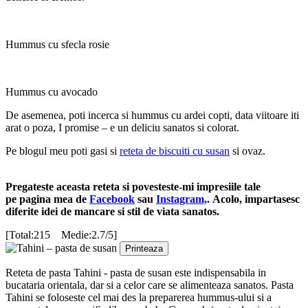
Hummus cu sfecla rosie
Hummus cu avocado
De asemenea, poti incerca si hummus cu ardei copti, data viitoare iti
arat o poza, I promise – e un deliciu sanatos si colorat.
Pe blogul meu poti gasi si
reteta de biscuiti cu susan
si ovaz.
Pregateste aceasta reteta si povesteste-mi impresiile tale
pe pagina mea de
Facebook
sau
Instagram,
.
Acolo, impartasesc
diferite idei de mancare si stil de viata sanatos.
[Total:215 Medie:2.7/5]
Printeaza
Reteta de pasta Tahini - pasta de susan este indispensabila in
bucataria orientala, dar si a celor care se alimenteaza sanatos. Pasta
Tahini se foloseste cel mai des la preparerea hummus-ului si a