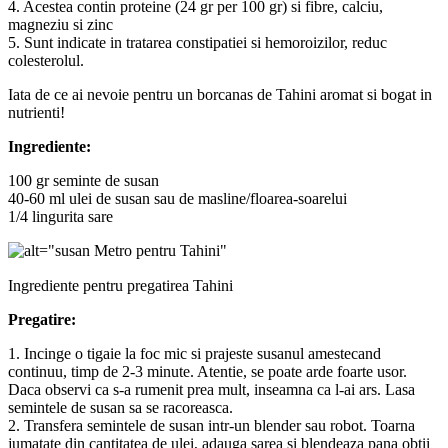
4. Acestea contin proteine (24 gr per 100 gr) si fibre, calciu,
magneziu si zinc
5. Sunt indicate in tratarea constipatiei si hemoroizilor, reduc
colesterolul.
Iata de ce ai nevoie pentru un borcanas de Tahini aromat si bogat in
nutrienti!
Ingrediente:
100 gr seminte de susan
40-60 ml ulei de susan sau de masline/floarea-soarelui
1/4 lingurita sare
Ingrediente pentru pregatirea Tahini
Pregatire:
1. Incinge o tigaie la foc mic si prajeste susanul amestecand
continuu, timp de 2-3 minute. Atentie, se poate arde foarte usor.
Daca observi ca s-a rumenit prea mult, inseamna ca l-ai ars. Lasa
semintele de susan sa se racoreasca.
2. Transfera semintele de susan intr-un blender sau robot. Toarna
jumatate din cantitatea de ulei, adauga sarea si blendeaza pana obtii