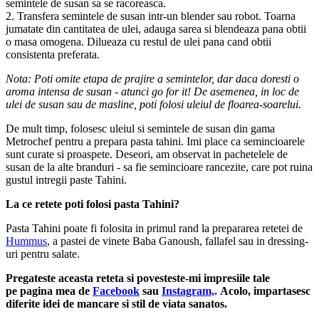
semintele de susan sa se racoreasca.
2. Transfera semintele de susan intr-un blender sau robot. Toarna
jumatate din cantitatea de ulei, adauga sarea si blendeaza pana obtii
o masa omogena. Dilueaza cu restul de ulei pana cand obtii
consistenta preferata.
Nota: Poti omite etapa de prajire a semintelor, dar daca doresti o
aroma intensa de susan - atunci go for it! De asemenea, in loc de
ulei de susan sau de masline, poti folosi uleiul de floarea-soarelui.
De mult timp, folosesc uleiul si semintele de susan din gama
Metrochef pentru a prepara pasta tahini. Imi place ca semincioarele
sunt curate si proaspete. Deseori, am observat in pachetelele de
susan de la alte branduri - sa fie semincioare rancezite, care pot ruina
gustul intregii paste Tahini.
La ce retete poti folosi pasta Tahini?
Pasta Tahini poate fi folosita in primul rand la prepararea retetei de
Hummus
, a pastei de vinete Baba Ganoush, fallafel sau in dressing-
uri pentru salate.
Pregateste aceasta reteta si povesteste-mi impresiile tale
pe pagina mea de
Facebook
sau
Instagram,
.
Acolo, impartasesc
diferite idei de mancare si stil de viata sanatos.