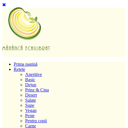
Prima pagină
Retete
Aperitive
Basic
Dejun
Prinz & Cina
Desert
Salate
Supe
Vegan
Peste
Pentru copii
Carne