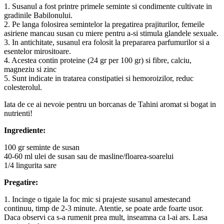
1. Susanul a fost printre primele seminte si condimente cultivate in
gradinile Babilonului.
2. Pe langa folosirea semintelor la pregatirea prajiturilor, femeile
asiriene mancau susan cu miere pentru a-si stimula glandele sexuale.
3. In antichitate, susanul era folosit la prepararea parfumurilor si a
esentelor mirositoare.
4. Acestea contin proteine (24 gr per 100 gr) si fibre, calciu,
magneziu si zinc
5. Sunt indicate in tratarea constipatiei si hemoroizilor, reduc
colesterolul.
Iata de ce ai nevoie pentru un borcanas de Tahini aromat si bogat in
nutrienti!
Ingrediente:
100 gr seminte de susan
40-60 ml ulei de susan sau de masline/floarea-soarelui
1/4 lingurita sare
Pregatire:
1. Incinge o tigaie la foc mic si prajeste susanul amestecand
continuu, timp de 2-3 minute. Atentie, se poate arde foarte usor.
Daca observi ca s-a rumenit prea mult, inseamna ca l-ai ars. Lasa