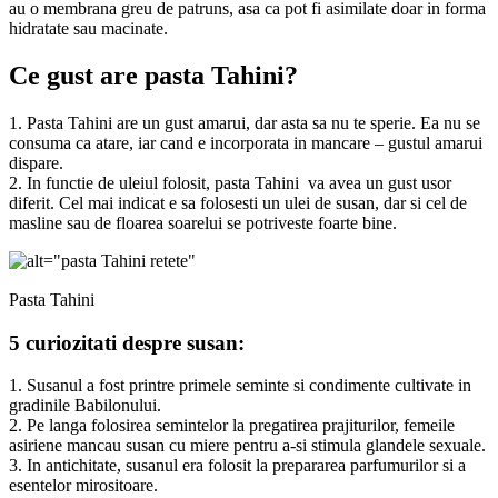
au o membrana greu de patruns, asa ca pot fi asimilate doar in forma
hidratate sau macinate.
Ce gust are pasta Tahini?
1. Pasta Tahini are un gust amarui, dar asta sa nu te sperie. Ea nu se
consuma ca atare, iar cand e incorporata in mancare – gustul amarui
dispare.
2. In functie de uleiul folosit, pasta Tahini va avea un gust usor
diferit. Cel mai indicat e sa folosesti un ulei de susan, dar si cel de
masline sau de floarea soarelui se potriveste foarte bine.
Pasta Tahini
5 curiozitati despre susan:
1. Susanul a fost printre primele seminte si condimente cultivate in
gradinile Babilonului.
2. Pe langa folosirea semintelor la pregatirea prajiturilor, femeile
asiriene mancau susan cu miere pentru a-si stimula glandele sexuale.
3. In antichitate, susanul era folosit la prepararea parfumurilor si a
esentelor mirositoare.