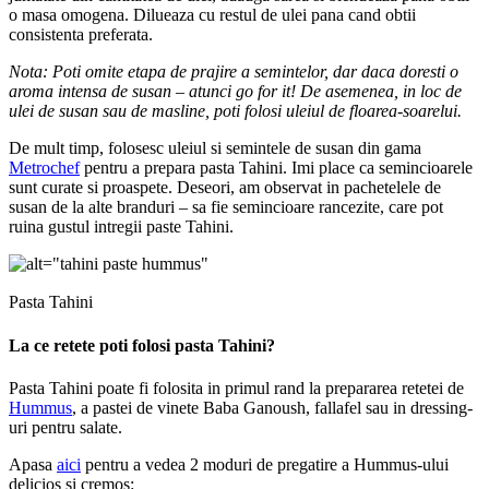
o masa omogena. Dilueaza cu restul de ulei pana cand obtii
consistenta preferata.
Nota: Poti omite etapa de prajire a semintelor, dar daca doresti o
aroma intensa de susan – atunci go for it! De asemenea, in loc de
ulei de susan sau de masline, poti folosi uleiul de floarea-soarelui.
De mult timp, folosesc uleiul si semintele de susan din gama
Metrochef
pentru a prepara pasta Tahini. Imi place ca semincioarele
sunt curate si proaspete. Deseori, am observat in pachetelele de
susan de la alte branduri – sa fie semincioare rancezite, care pot
ruina gustul intregii paste Tahini.
Pasta Tahini
La ce retete poti folosi pasta Tahini?
Pasta Tahini poate fi folosita in primul rand la prepararea retetei de
Hummus
, a pastei de vinete Baba Ganoush, fallafel sau in dressing-
uri pentru salate.
Apasa
aici
pentru a vedea 2 moduri de pregatire a Hummus-ului
delicios si cremos: