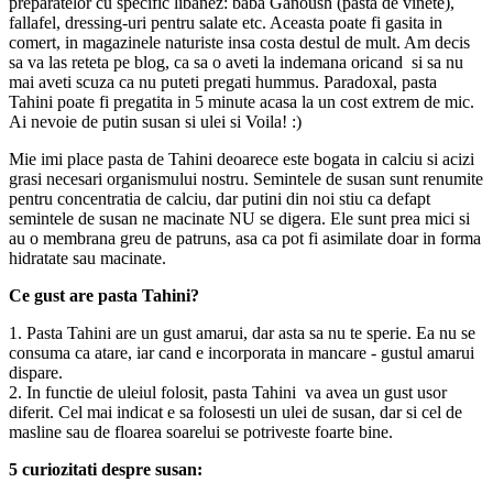
preparatelor cu specific libanez: baba Ganoush (pasta de vinete),
fallafel, dressing-uri pentru salate etc. Aceasta poate fi gasita in
comert, in magazinele naturiste insa costa destul de mult. Am decis
sa va las reteta pe blog, ca sa o aveti la indemana oricand si sa nu
mai aveti scuza ca nu puteti pregati hummus. Paradoxal, pasta
Tahini poate fi pregatita in 5 minute acasa la un cost extrem de mic.
Ai nevoie de putin susan si ulei si Voila! :)
Mie imi place pasta de Tahini deoarece este bogata in calciu si acizi
grasi necesari organismului nostru. Semintele de susan sunt renumite
pentru concentratia de calciu, dar putini din noi stiu ca defapt
semintele de susan ne macinate NU se digera. Ele sunt prea mici si
au o membrana greu de patruns, asa ca pot fi asimilate doar in forma
hidratate sau macinate.
Ce gust are pasta Tahini?
1. Pasta Tahini are un gust amarui, dar asta sa nu te sperie. Ea nu se
consuma ca atare, iar cand e incorporata in mancare - gustul amarui
dispare.
2. In functie de uleiul folosit, pasta Tahini va avea un gust usor
diferit. Cel mai indicat e sa folosesti un ulei de susan, dar si cel de
masline sau de floarea soarelui se potriveste foarte bine.
5 curiozitati despre susan: