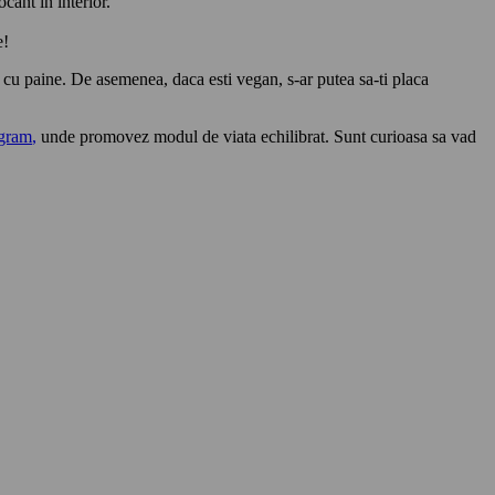
cant in interior.
e!
o cu paine. De asemenea, daca esti vegan, s-ar putea sa-ti placa
agram
,
unde promovez modul de viata echilibrat. Sunt curioasa sa vad