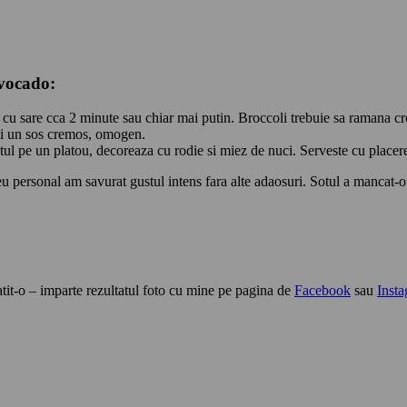
avocado
:
pa cu sare cca 2 minute sau chiar mai putin. Broccoli trebuie sa ramana cro
tii un sos cremos, omogen.
otul pe un platou, decoreaza cu rodie si miez de nuci. Serveste cu placer
 eu personal am savurat gustul intens fara alte adaosuri. Sotul a mancat-
gatit-o – imparte rezultatul foto cu mine pe pagina de
Facebook
sau
Inst