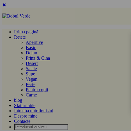
Prima pagină
Retete
Aperitive
Basic
Dejun
Prinz & Cina
Desert
Salate
Supe
Vegan
Peste
Pentru copii
Carne
blog
Sfaturi utile
Intreaba nutritionistul
Despre mine
Contacte