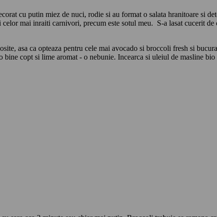
orat cu putin miez de nuci, rodie si au format o salata hranitoare si deto
i celor mai inraiti carnivori, precum este sotul meu. S-a lasat cucerit de d
osite, asa ca opteaza pentru cele mai avocado si broccoli fresh si bucura-
bine copt si lime aromat - o nebunie. Incearca si uleiul de masline bio 