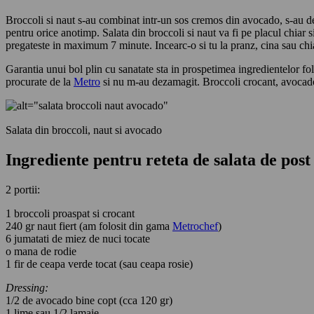
Broccoli si naut s-au combinat intr-un sos cremos din avocado, s-au dec
pentru orice anotimp. Salata din broccoli si naut va fi pe placul chiar si
pregateste in maximum 7 minute. Incearc-o si tu la pranz, cina sau chia
Garantia unui bol plin cu sanatate sta in prospetimea ingredientelor fol
procurate de la
Metro
si nu m-au dezamagit. Broccoli crocant, avocado 
Salata din broccoli, naut si avocado
Ingrediente pentru
reteta de salata de post
2 portii:
1 broccoli proaspat si crocant
240 gr naut fiert (am folosit din gama
Metrochef
)
6 jumatati de miez de nuci tocate
o mana de rodie
1 fir de ceapa verde tocat (sau ceapa rosie)
Dressing:
1/2 de avocado bine copt (cca 120 gr)
1 lime sau 1/2 lamaie