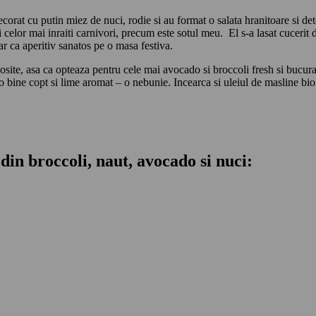
orat cu putin miez de nuci, rodie si au format o salata hranitoare si deto
 celor mai inraiti carnivori, precum este sotul meu. El s-a lasat cucerit d
r ca aperitiv sanatos pe o masa festiva.
osite, asa ca opteaza pentru cele mai avocado si broccoli fresh si bucura-
bine copt si lime aromat – o nebunie. Incearca si uleiul de masline bio 
 din broccoli, naut, avocado si nuci
: