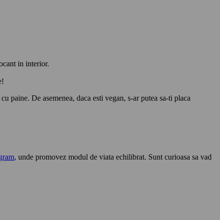
cant in interior.
e!
o cu paine. De asemenea, daca esti vegan, s-ar putea sa-ti placa
agram
,
unde promovez modul de viata echilibrat. Sunt curioasa sa vad