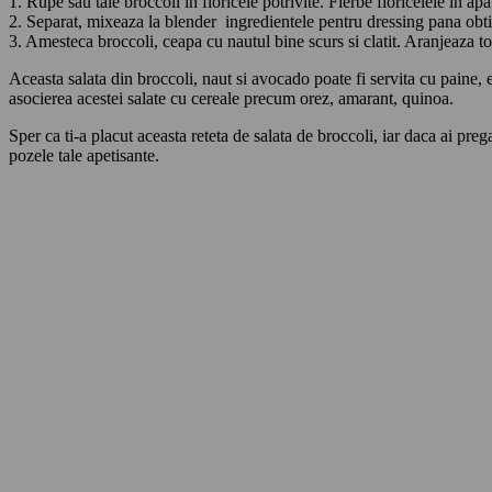
1. Rupe sau taie broccoli in floricele potrivite. Fierbe floricelele in a
2. Separat, mixeaza la blender ingredientele pentru dressing pana ob
3. Amesteca broccoli, ceapa cu nautul bine scurs si clatit. Aranjeaza t
Aceasta salata din broccoli, naut si avocado poate fi servita cu paine,
asocierea acestei salate cu cereale precum orez, amarant, quinoa.
Sper ca ti-a placut aceasta reteta de salata de broccoli, iar daca ai pre
pozele tale apetisante.