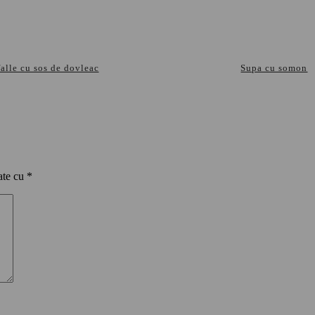
falle cu sos de dovleac
Supa cu somon
ate cu
*