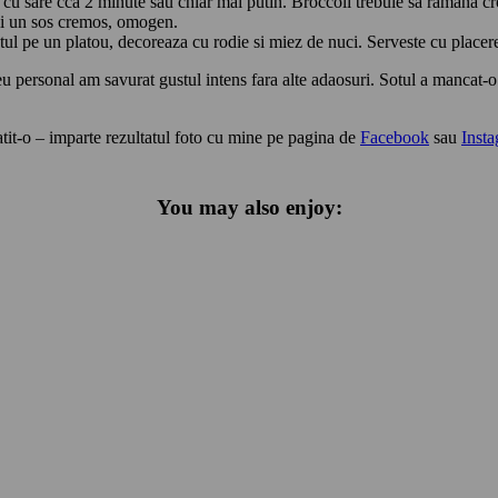
pa cu sare cca 2 minute sau chiar mai putin. Broccoli trebuie sa ramana cro
tii un sos cremos, omogen.
otul pe un platou, decoreaza cu rodie si miez de nuci. Serveste cu placer
 eu personal am savurat gustul intens fara alte adaosuri. Sotul a mancat-
gatit-o – imparte rezultatul foto cu mine pe pagina de
Facebook
sau
Inst
You may also enjoy: