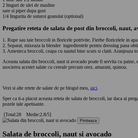
2 linguri de ulei de masline
sare si piper dupa gust
1/4 lingurita de usturoi granulat (optional)
Pregatire
reteta de salata de post din broccoli, naut, 
1. Rupe sau taie broccoli in floricele potrivite. Fierbe floricelele in a
2. Separat, mixeaza la blender ingredientele pentru dressing pana ob
3. Amesteca broccoli, ceapa cu nautul bine scurs si clatit. Aranjeaza t
Aceasta salata din broccoli, naut si avocado poate fi servita cu paine,
asocierea acestei salate cu cereale precum orez, amarant, quinoa.
Vezi si alte retete de salate de pe blogul meu,
aici
.
Sper ca ti-a placut aceasta reteta de salata de broccoli, iar daca ai pre
pozele tale apetisante.
[Total:28 Medie:2.8/5]
Printeaza
Salata de broccoli, naut si avocado