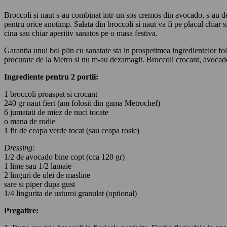
Broccoli si naut s-au combinat intr-un sos cremos din avocado, s-au dec
pentru orice anotimp. Salata din broccoli si naut va fi pe placul chiar s
cina sau chiar aperitiv sanatos pe o masa festiva.
Garantia unui bol plin cu sanatate sta in prospetimea ingredientelor fol
procurate de la Metro si nu m-au dezamagit. Broccoli crocant, avocado 
Ingrediente pentru 2 portii:
1 broccoli proaspat si crocant
240 gr naut fiert (am folosit din gama Metrochef)
6 jumatati de miez de nuci tocate
o mana de rodie
1 fir de ceapa verde tocat (sau ceapa rosie)
Dressing:
1/2 de avocado bine copt (cca 120 gr)
1 lime sau 1/2 lamaie
2 linguri de ulei de masline
sare si piper dupa gust
1/4 lingurita de usturoi granulat (optional)
Pregatire: