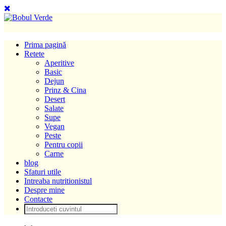
Prima pagină
Retete
Aperitive
Basic
Dejun
Prinz & Cina
Desert
Salate
Supe
Vegan
Peste
Pentru copii
Carne
blog
Sfaturi utile
Intreaba nutritionistul
Despre mine
Contacte