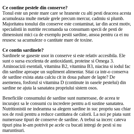
Ce contine pestele din conserve?
Tonul este un peste mare care se hraneste cu alti pesti deaceea acesta
acumuleaza multe metale grele precum mercur, cadmiu si plumb.
Majoritatea tonului din conserve este contaminat, iar din acest motiv,
specialistii in nutritie recomanda sa consumam specii de pesti de
dimensiuni mici ca de exemplu pestii sardine, ansoa pentru ca ei nu
reusesc sa acumuleze o cantitate mare de toxine.
Ce contin sardinele?
Sardinele se gaseste usor in conserve si este relativ accesibila. Ele
sunt o sursa excelenta de antioxidanti, proteine si Omega 3.
Aminoacizii esentiali, vitamina B2, vitamina B3, niacina si iodul fac
din sardine aproape un supliment alimentar. Stiai ca intr-o conserva
de sardine exista atata calciu cit in doua pahare de lapte? De
asemenea, fosforul si vitamina D (continute in oasele pestelui) din
sardine ne ajuta la sanatatea propriului sistem osos.
Beneficiile consumului de sardine sunt numeroase, de aceea te
incurajez sa le consumi cu incredere pentru a-ti sustine sanatatea.
Nutritionistii ne indeamna sa alegem sardine in suc propriu sau chiar
sos de rosii pentru a reduce cantitatea de calorii. La noi pe piata sunt
numeroase tipuri de conserve de sardine. A trebui sa incerc cateva
tipuri pina le-am potrivit pe acele cu bucati intregi de pesti si nu
maruntisuri.