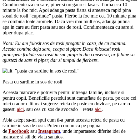
Condimenteaza cu sare, piper si oregano si lasa sa fiarba cca 10
minute la foc mic. Apoi adauga pasta fiarta si amesteca rapid pina
sosul de rosii “cuprinde” pasta. Fierbe la foc mic cca 10 minute pina
se combina toate aromele. Daca vrei mai mult sos, adauga putina
apa in care au fiert pasta sau sos de rosii. Condimenteaza cu sare si
piper dupa plac.
Nota: Eu am folosit sos de rosii pregatit in casa, de cu toamna.
Acesta contine deja sare, ceapa si piper. Daca folosesti rosii
proaspete frulate sau rosii in suc propriu din conserva, ar fi bine sa
ajustezi de sare si piper, dar si timpul de fierbere.
Pasta cu sardine in sos de rosii
Aceasta mancare e potrivita pentru intreaga familie, inclusiv si
pentru copii. Beneficiile pestelui sunt camuflate de pasta, pe care cei
mici o adora. Iti mai sugerez reteta de paste cu dovleac, pe care o
gasesti
aici
, sau cea cu sos de avocado – reteta
aici
.
Abia astept sa-mi spui cum ti-a parut aceasta reteta de pasta cu
sardine in sos de rosii. Putem comunica pe pagina
de
Facebook
sau
Instagram
,
unde impartasesc diferite idei de
mancare si stil de viata sanatos.