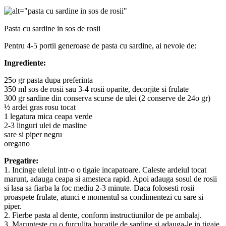
Pasta cu sardine in sos de rosii
Pentru 4-5 portii generoase de pasta cu sardine, ai nevoie de:
Ingrediente:
25o gr pasta dupa preferinta
350 ml sos de rosii sau 3-4 rosii oparite, decorjite si frulate
300 gr sardine din conserva scurse de ulei (2 conserve de 24o gr)
½ ardei gras rosu tocat
1 legatura mica ceapa verde
2-3 linguri ulei de masline
sare si piper negru
oregano
Pregatire:
1. Incinge uleiul intr-o o tigaie incapatoare. Caleste ardeiul tocat
marunt, adauga ceapa si amesteca rapid. Apoi adauga sosul de rosii
si lasa sa fiarba la foc mediu 2-3 minute. Daca folosesti rosii
proaspete frulate, atunci e momentul sa condimentezi cu sare si
piper.
2. Fierbe pasta al dente, conform instructiunilor de pe ambalaj.
3. Marunteste cu o furculita bucatile de sardine si adauga-le in tigaie.