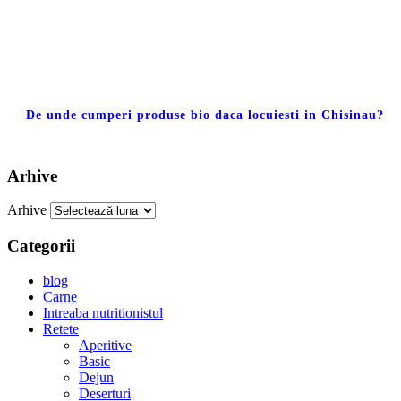
De unde cumperi produse bio daca locuiesti in Chisinau?
Arhive
Arhive
Categorii
blog
Carne
Intreaba nutritionistul
Retete
Aperitive
Basic
Dejun
Deserturi