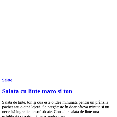
Salate
Salata cu linte maro si ton
Salata de linte, ton și ouă este o idee minunată pentru un prânz la
pachet sau o cină lejeră. Se pregătește în doar câteva minute și nu
necesită ingrediente sofisticate. Consider salata de linte una
echilibrată și potrivită persoanelor care…