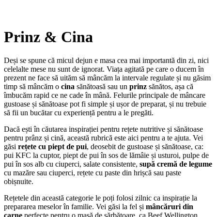
Prinz & Cina
Deși se spune că micul dejun e masa cea mai importantă din zi, nici
celelalte mese nu sunt de ignorat. Viața agitată pe care o ducem în
prezent ne face să uităm să mâncăm la intervale regulate și nu găsim
timp să mâncăm o
cina
sănătoasă sau un
prinz
sănătos, așa că
îmbucăm rapid ce ne cade în mână. Felurile principale de mâncare
gustoase și sănătoase pot fi simple și ușor de preparat, și nu trebuie
să fii un bucătar cu experiență pentru a le pregăti.
Dacă ești în căutarea inspirației pentru rețete nutritive și sănătoase
pentru prânz și cină, această rubrică este aici pentru a te ajuta. Vei
găsi
rețete cu piept de pui
, deosebit de gustoase și sănătoase, ca:
pui KFC la cuptor, piept de pui în sos de lămâie și usturoi, pulpe de
pui în sos alb cu ciuperci, salate consistente,
supă cremă de legume
cu mazăre sau ciuperci, rețete cu paste din hrișcă sau paste
obișnuite.
Rețetele din această categorie le poți folosi zilnic ca inspirație la
prepararea meselor în familie. Vei găsi la fel și
mâncăruri din
carne
perfecte pentru o masă de sărbătoare, ca Beef Wellington,