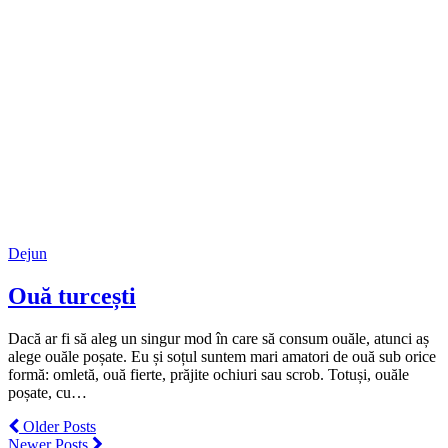
Dejun
Ouă turcești
Dacă ar fi să aleg un singur mod în care să consum ouăle, atunci aș
alege ouăle poșate. Eu și soțul suntem mari amatori de ouă sub orice
formă: omletă, ouă fierte, prăjite ochiuri sau scrob. Totuși, ouăle
poșate, cu…
Older Posts
Newer Posts