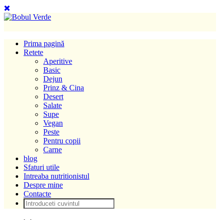
Prima pagină
Retete
Aperitive
Basic
Dejun
Prinz & Cina
Desert
Salate
Supe
Vegan
Peste
Pentru copii
Carne
blog
Sfaturi utile
Intreaba nutritionistul
Despre mine
Contacte