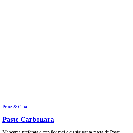
Prinz & Cina
Paste Carbonara
Mancarea preferata a copiilor mei e cu siguranta reteta de Paste