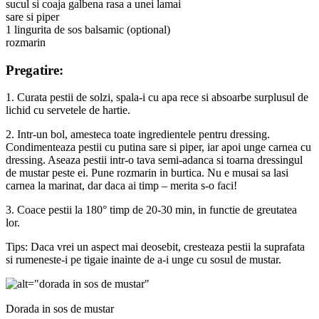
sucul si coaja galbena rasa a unei lamai
sare si piper
1 lingurita de sos balsamic (optional)
rozmarin
Pregatire:
1. Curata pestii de solzi, spala-i cu apa rece si absoarbe surplusul de
lichid cu servetele de hartie.
2. Intr-un bol, amesteca toate ingredientele pentru dressing.
Condimenteaza pestii cu putina sare si piper, iar apoi unge carnea cu
dressing. Aseaza pestii intr-o tava semi-adanca si toarna dressingul
de mustar peste ei. Pune rozmarin in burtica. Nu e musai sa lasi
carnea la marinat, dar daca ai timp – merita s-o faci!
3. Coace pestii la 180° timp de 20-30 min, in functie de greutatea
lor.
Tips: Daca vrei un aspect mai deosebit, cresteaza pestii la suprafata
si rumeneste-i pe tigaie inainte de a-i unge cu sosul de mustar.
Dorada in sos de mustar