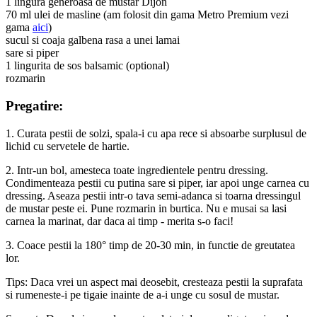
1 lingura generoasa de mustar Dijon
70 ml ulei de masline (am folosit din gama Metro Premium vezi
gama
aici
)
sucul si coaja galbena rasa a unei lamai
sare si piper
1 lingurita de sos balsamic (optional)
rozmarin
Pregatire:
1. Curata pestii de solzi, spala-i cu apa rece si absoarbe surplusul de
lichid cu servetele de hartie.
2. Intr-un bol, amesteca toate ingredientele pentru dressing.
Condimenteaza pestii cu putina sare si piper, iar apoi unge carnea cu
dressing. Aseaza pestii intr-o tava semi-adanca si toarna dressingul
de mustar peste ei. Pune rozmarin in burtica. Nu e musai sa lasi
carnea la marinat, dar daca ai timp - merita s-o faci!
3. Coace pestii la 180° timp de 20-30 min, in functie de greutatea
lor.
Tips: Daca vrei un aspect mai deosebit, cresteaza pestii la suprafata
si rumeneste-i pe tigaie inainte de a-i unge cu sosul de mustar.