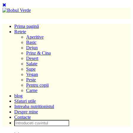
Prima pagină
Retete
Aperitive
Basic
Dejun
Prinz & Cina
Desert
Salate
Supe
Vegan
Peste
Pentru copii
Carne
blog
Sfaturi utile
Intreaba nutritionistul
Despre mine
Contacte