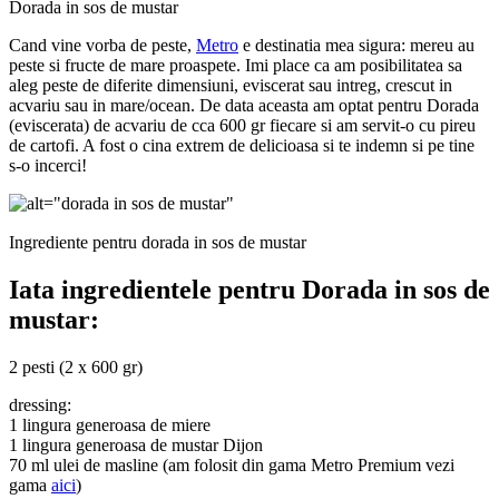
Dorada in sos de mustar
Cand vine vorba de peste,
Metro
e destinatia mea sigura: mereu au
peste si fructe de mare proaspete. Imi place ca am posibilitatea sa
aleg peste de diferite dimensiuni, eviscerat sau intreg, crescut in
acvariu sau in mare/ocean. De data aceasta am optat pentru Dorada
(eviscerata) de acvariu de cca 600 gr fiecare si am servit-o cu pireu
de cartofi. A fost o cina extrem de delicioasa si te indemn si pe tine
s-o incerci!
Ingrediente pentru dorada in sos de mustar
Iata ingredientele pentru Dorada in sos de
mustar:
2 pesti (2 x 600 gr)
dressing:
1 lingura generoasa de miere
1 lingura generoasa de mustar Dijon
70 ml ulei de masline (am folosit din gama Metro Premium vezi
gama
aici
)