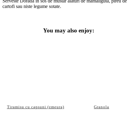
Serveste Dorada in sos de mustar alaturi de mamaliguta, pireu de
cartofi sau niste legume sotate.
You may also enjoy:
Tiramisu cu capsuni (zmeura)
Granola