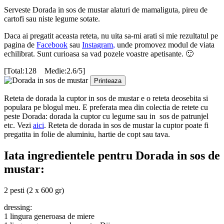
Serveste Dorada in sos de mustar alaturi de mamaliguta, pireu de
cartofi sau niste legume sotate.
Daca ai pregatit aceasta reteta, nu uita sa-mi arati si mie rezultatul pe
pagina de
Facebook
sau
Instagram
,
unde promovez modul de viata
echilibrat. Sunt curioasa sa vad pozele voastre apetisante. 🙂
[Total:128 Medie:2.6/5]
Printeaza
Reteta de dorada la cuptor in sos de mustar e o reteta deosebita si
populara pe blogul meu. E preferata mea din colectia de retete cu
peste Dorada: dorada la cuptor cu legume sau in sos de patrunjel
etc. Vezi
aici
. Reteta de dorada in sos de mustar la cuptor poate fi
pregatita in folie de aluminiu, hartie de copt sau tava.
Iata ingredientele pentru Dorada in sos de
mustar:
2 pesti (2 x 600 gr)
dressing:
1 lingura generoasa de miere