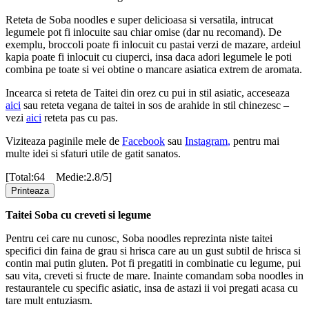
Reteta de Soba noodles e super delicioasa si versatila, intrucat
legumele pot fi inlocuite sau chiar omise (dar nu recomand). De
exemplu, broccoli poate fi inlocuit cu pastai verzi de mazare, ardeiul
kapia poate fi inlocuit cu ciuperci, insa daca adori legumele le poti
combina pe toate si vei obtine o mancare asiatica extrem de aromata.
Incearca si reteta de Taitei din orez cu pui in stil asiatic, acceseaza
aici
sau reteta vegana de taitei in sos de arahide in stil chinezesc –
vezi
aici
reteta pas cu pas.
Viziteaza paginile mele de
Facebook
sau
Instagram
,
pentru mai
multe idei si sfaturi utile de gatit sanatos.
[Total:64 Medie:2.8/5]
Printeaza
Taitei Soba cu creveti si legume
Pentru cei care nu cunosc, Soba noodles reprezinta niste taitei
specifici din faina de grau si hrisca care au un gust subtil de hrisca si
contin mai putin gluten. Pot fi pregatiti in combinatie cu legume, pui
sau vita, creveti si fructe de mare. Inainte comandam soba noodles in
restaurantele cu specific asiatic, insa de astazi ii voi pregati acasa cu
tare mult entuziasm.