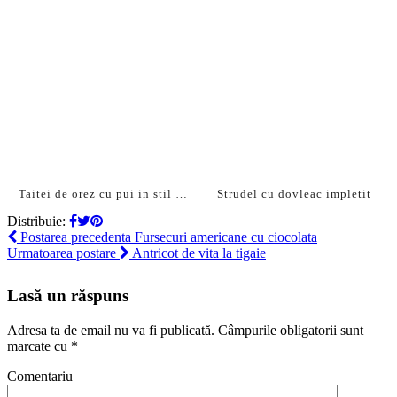
Taitei de orez cu pui in stil …
Strudel cu dovleac impletit
Distribuie:
Postarea precedenta
Fursecuri americane cu ciocolata
Urmatoarea postare
Antricot de vita la tigaie
Lasă un răspuns
Adresa ta de email nu va fi publicată.
Câmpurile obligatorii sunt
marcate cu
*
Comentariu