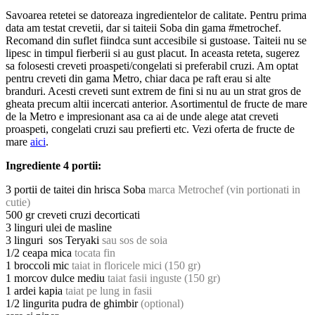
Savoarea retetei se datoreaza ingredientelor de calitate. Pentru prima
data am testat crevetii, dar si taiteii Soba din gama #metrochef.
Recomand din suflet fiindca sunt accesibile si gustoase. Taiteii nu se
lipesc in timpul fierberii si au gust placut. In aceasta reteta, sugerez
sa folosesti creveti proaspeti/congelati si preferabil cruzi. Am optat
pentru creveti din gama Metro, chiar daca pe raft erau si alte
branduri. Acesti creveti sunt extrem de fini si nu au un strat gros de
gheata precum altii incercati anterior. Asortimentul de fructe de mare
de la Metro e impresionant asa ca ai de unde alege atat creveti
proaspeti, congelati cruzi sau prefierti etc. Vezi oferta de fructe de
mare
aici
.
Ingrediente 4 portii:
3 portii de taitei din hrisca Soba
marca Metrochef (vin portionati in
cutie)
500 gr creveti cruzi decorticati
3 linguri ulei de masline
3 linguri sos Teryaki
sau sos de soia
1/2 ceapa mica
tocata fin
1 broccoli mic
taiat in floricele mici (150 gr)
1 morcov dulce mediu
taiat fasii inguste (150 gr)
1 ardei kapia
taiat pe lung in fasii
1/2 lingurita pudra de ghimbir
(optional)