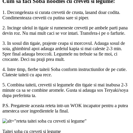
Cum sa faci Soba noodles cu creveti si legume:
1. Decongeleaza si curata crevetii de crusta, lasand doar codita.
Condimenteaza crevetii cu putina sare si piper.
2. Incinge uleiul in tigaie si rumeneste crevetii pe ambele parti pana
devin roz. Nu mai mult caci se vor intari. Transfera-i pe o farfurie.
3. In sosul din tigaie, prajeste ceapa si morcovul. Adauga sosul de
soia, ghimbirul apoi adauga ardeiul kapia si mai caleste 2-3 min.
Spre final adauga broccoli. Legumele nu trebuie sa fie moi, ci
crocante. Deci nu praji prea mult.
4. Intre timp, fierbe taiteii Soba conform instructiunilor de pe cutie.
Clateste taiteii cu apa rece.
5. Combina taiteii, crevetii si legumele din tigaie si mai inabusa 2-3
minute ca sa se combine aromele. Gusta si adauga sos Teryaki/soya
dupa preferinta ta.
P.S. Pregateste aceasta reteta intr-un WOK incapator pentru a putea
amesteca usor ingredientele la final.
Taitei soba cu creveti si legume