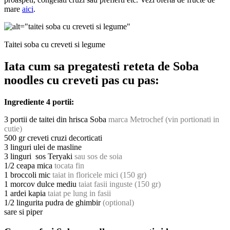
mare
aici
.
Taitei soba cu creveti si legume
Iata cum sa pregatesti reteta de Soba
noodles cu creveti pas cu pas:
Ingrediente 4 portii:
3 portii de taitei din hrisca Soba
marca Metrochef (vin portionati in
cutie)
500 gr creveti cruzi decorticati
3 linguri ulei de masline
3 linguri sos Teryaki
sau sos de soia
1/2 ceapa mica
tocata fin
1 broccoli mic
taiat in floricele mici (150 gr)
1 morcov dulce mediu
taiat fasii inguste (150 gr)
1 ardei kapia
taiat pe lung in fasii
1/2 lingurita pudra de ghimbir
(optional)
sare si piper