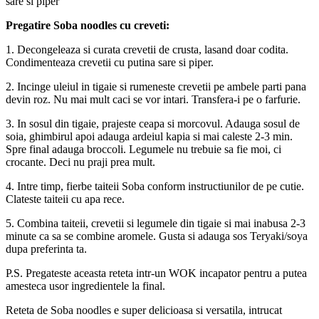
sare si piper
Pregatire Soba noodles cu creveti:
1. Decongeleaza si curata crevetii de crusta, lasand doar codita.
Condimenteaza crevetii cu putina sare si piper.
2. Incinge uleiul in tigaie si rumeneste crevetii pe ambele parti pana
devin roz. Nu mai mult caci se vor intari. Transfera-i pe o farfurie.
3. In sosul din tigaie, prajeste ceapa si morcovul. Adauga sosul de
soia, ghimbirul apoi adauga ardeiul kapia si mai caleste 2-3 min.
Spre final adauga broccoli. Legumele nu trebuie sa fie moi, ci
crocante. Deci nu praji prea mult.
4. Intre timp, fierbe taiteii Soba conform instructiunilor de pe cutie.
Clateste taiteii cu apa rece.
5. Combina taiteii, crevetii si legumele din tigaie si mai inabusa 2-3
minute ca sa se combine aromele. Gusta si adauga sos Teryaki/soya
dupa preferinta ta.
P.S. Pregateste aceasta reteta intr-un WOK incapator pentru a putea
amesteca usor ingredientele la final.
Reteta de Soba noodles e super delicioasa si versatila, intrucat