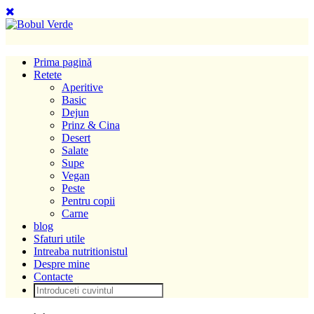
Prima pagină
Retete
Aperitive
Basic
Dejun
Prinz & Cina
Desert
Salate
Supe
Vegan
Peste
Pentru copii
Carne
blog
Sfaturi utile
Intreaba nutritionistul
Despre mine
Contacte