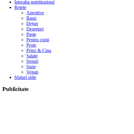
Intreaba nutritionistul
Retete
Aperitive
Basic
Dejun
Deserturi
Paste
Pentru copii
Peste
Prinz & Cina
Salate
Sosuri
Supe
Vegan
Sfaturi utile
Publicitate