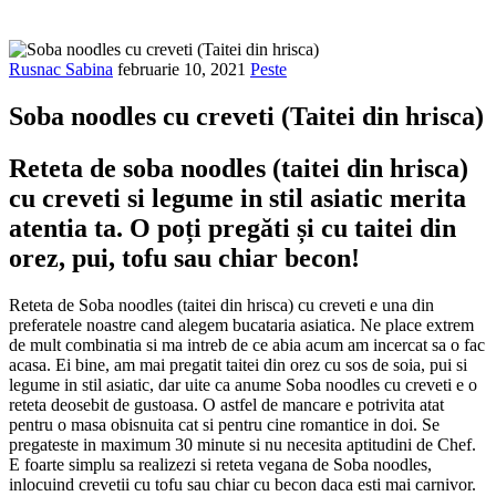
Rusnac Sabina
februarie 10, 2021
Peste
Soba noodles cu creveti (Taitei din hrisca)
Reteta de soba noodles (taitei din hrisca)
cu creveti si legume in stil asiatic merita
atentia ta. O poți pregăti și cu taitei din
orez, pui, tofu sau chiar becon!
Reteta de Soba noodles (taitei din hrisca) cu creveti e una din
preferatele noastre cand alegem bucataria asiatica. Ne place extrem
de mult combinatia si ma intreb de ce abia acum am incercat sa o fac
acasa. Ei bine, am mai pregatit taitei din orez cu sos de soia, pui si
legume in stil asiatic, dar uite ca anume Soba noodles cu creveti e o
reteta deosebit de gustoasa. O astfel de mancare e potrivita atat
pentru o masa obisnuita cat si pentru cine romantice in doi. Se
pregateste in maximum 30 minute si nu necesita aptitudini de Chef.
E foarte simplu sa realizezi si reteta vegana de Soba noodles,
inlocuind crevetii cu tofu sau chiar cu becon daca esti mai carnivor.