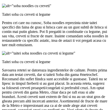
Taitei soba cu creveti si legume
Pentru cei care nu cunosc, Soba noodles reprezinta niste taitei
specifici din faina de grau si hrisca care au un gust subtil de hrisca si
contin mai putin gluten. Pot fi pregatiti in combinatie cu legume, pui
sau vita, creveti si fructe de mare. Inainte comandam soba noodles in
restaurantele cu specific asiatic, insa de astazi ii voi pregati acasa cu
tare mult entuziasm.
Taitei soba cu creveti si legume
Savoarea retetei se datoreaza ingredientelor de calitate. Pentru prima
data am testat crevetii, dar si taiteii Soba din gama #metrochef.
Recomand din suflet fiindca sunt accesibile si gustoase. Taiteii nu se
lipesc in timpul fierberii si au gust placut. In aceasta reteta, sugerez
sa folosesti creveti proaspeti/congelati si preferabil cruzi. Am optat
pentru creveti din gama Metro, chiar daca pe raft erau si alte
branduri. Acesti creveti sunt extrem de fini si nu au un strat gros de
gheata precum altii incercati anterior. Asortimentul de fructe de mare
de la Metro e impresionant asa ca ai de unde alege atat creveti
proaspeti, congelati cruzi sau prefierti etc. Vezi oferta de fructe de