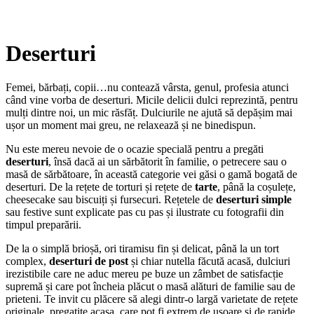
Deserturi
Femei, bărbați, copii…nu contează vârsta, genul, profesia atunci
când vine vorba de deserturi. Micile delicii dulci reprezintă, pentru
mulți dintre noi, un mic răsfăț. Dulciurile ne ajută să depășim mai
ușor un moment mai greu, ne relaxează și ne binedispun.
Nu este mereu nevoie de o ocazie specială pentru a pregăti
deserturi
, însă dacă ai un sărbătorit în familie, o petrecere sau o
masă de sărbătoare, în această categorie vei găsi o gamă bogată de
deserturi. De la rețete de torturi și rețete de
tarte
, până la coșulețe,
cheesecake sau biscuiți și fursecuri. Rețetele de
deserturi simple
sau festive sunt explicate pas cu pas și ilustrate cu fotografii din
timpul preparării.
De la o simplă brioșă, ori tiramisu fin și delicat, până la un tort
complex,
deserturi de post
și chiar nutella făcută acasă, dulciuri
irezistibile care ne aduc mereu pe buze un zâmbet de satisfacție
supremă și care pot încheia plăcut o masă alături de familie sau de
prieteni. Te invit cu plăcere să alegi dintr-o largă varietate de rețete
originale, pregatite acasa, care pot fi extrem de ușoare și de rapide,