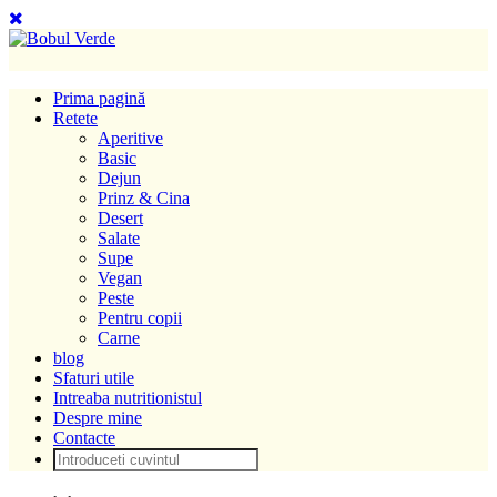
Prima pagină
Retete
Aperitive
Basic
Dejun
Prinz & Cina
Desert
Salate
Supe
Vegan
Peste
Pentru copii
Carne
blog
Sfaturi utile
Intreaba nutritionistul
Despre mine
Contacte