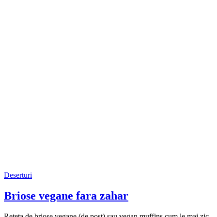
Deserturi
Briose vegane fara zahar
Reteta de briose vegane (de post) sau vegan muffins cum le mai zic