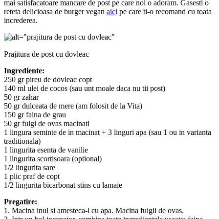
mai satisfacatoare mancare de post pe care noi o adoram. Gasesti o
reteta delicioasa de burger vegan
aic
i
pe care ti-o recomand cu toata
increderea.
Prajitura de post cu dovleac
Ingrediente:
250 gr pireu de dovleac copt
140 ml ulei de cocos (sau unt moale daca nu tii post)
50 gr zahar
50 gr dulceata de mere (am folosit de la Vita)
150 gr faina de grau
50 gr fulgi de ovas macinati
1 lingura seminte de in macinat + 3 linguri apa (sau 1 ou in varianta
traditionala)
1 lingurita esenta de vanilie
1 lingurita scortisoara (optional)
1/2 lingurita sare
1 plic praf de copt
1/2 lingurita bicarbonat stins cu lamaie
Pregatire:
1. Macina inul si amesteca-l cu apa. Macina fulgii de ovas.