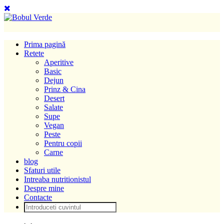
Prima pagină
Retete
Aperitive
Basic
Dejun
Prinz & Cina
Desert
Salate
Supe
Vegan
Peste
Pentru copii
Carne
blog
Sfaturi utile
Intreaba nutritionistul
Despre mine
Contacte