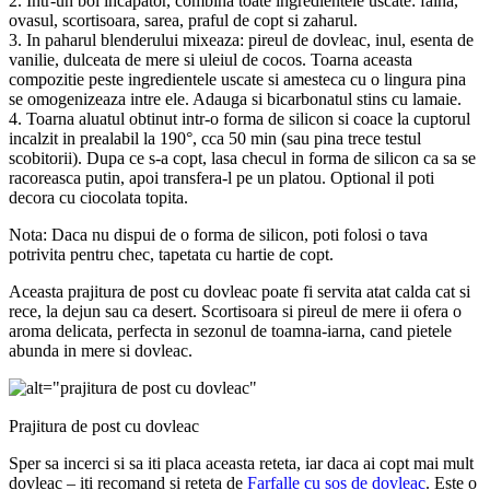
2. Intr-un bol incapator, combina toate ingredientele uscate: faina,
ovasul, scortisoara, sarea, praful de copt si zaharul.
3. In paharul blenderului mixeaza: pireul de dovleac, inul, esenta de
vanilie, dulceata de mere si uleiul de cocos. Toarna aceasta
compozitie peste ingredientele uscate si amesteca cu o lingura pina
se omogenizeaza intre ele. Adauga si bicarbonatul stins cu lamaie.
4. Toarna aluatul obtinut intr-o forma de silicon si coace la cuptorul
incalzit in prealabil la 190°, cca 50 min (sau pina trece testul
scobitorii). Dupa ce s-a copt, lasa checul in forma de silicon ca sa se
racoreasca putin, apoi transfera-l pe un platou. Optional il poti
decora cu ciocolata topita.
Nota: Daca nu dispui de o forma de silicon, poti folosi o tava
potrivita pentru chec, tapetata cu hartie de copt.
Aceasta prajitura de post cu dovleac poate fi servita atat calda cat si
rece, la dejun sau ca desert. Scortisoara si pireul de mere ii ofera o
aroma delicata, perfecta in sezonul de toamna-iarna, cand pietele
abunda in mere si dovleac.
Prajitura de post cu dovleac
Sper sa incerci si sa iti placa aceasta reteta, iar daca ai copt mai mult
dovleac – iti recomand si reteta de
Farfalle cu sos de dovleac
. Este o