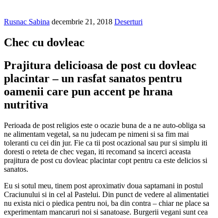
Rusnac Sabina
decembrie 21, 2018
Deserturi
Chec cu dovleac
Prajitura delicioasa de post cu dovleac
placintar – un rasfat sanatos pentru
oamenii care pun accent pe hrana
nutritiva
Perioada de post religios este o ocazie buna de a ne auto-obliga sa
ne alimentam vegetal, sa nu judecam pe nimeni si sa fim mai
toleranti cu cei din jur. Fie ca tii post ocazional sau pur si simplu iti
doresti o reteta de chec vegan, iti recomand sa incerci aceasta
prajitura de post cu dovleac placintar copt pentru ca este delicios si
sanatos.
Eu si sotul meu, tinem post aproximativ doua saptamani in postul
Craciunului si in cel al Pastelui. Din punct de vedere al alimentatiei
nu exista nici o piedica pentru noi, ba din contra – chiar ne place sa
experimentam mancaruri noi si sanatoase. Burgerii vegani sunt cea