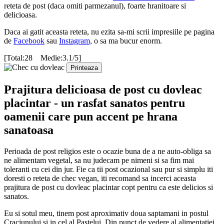
reteta de post (daca omiti parmezanul), foarte hranitoare si
delicioasa.
Daca ai gatit aceasta reteta, nu ezita sa-mi scrii impresiile pe pagina
de
Faceboo
k
sau
Instagram,
o sa ma bucur enorm.
[Total:28 Medie:3.1/5]
Printeaza
Prajitura delicioasa de post cu dovleac
placintar - un rasfat sanatos pentru
oamenii care pun accent pe hrana
sanatoasa
Perioada de post religios este o ocazie buna de a ne auto-obliga sa
ne alimentam vegetal, sa nu judecam pe nimeni si sa fim mai
toleranti cu cei din jur. Fie ca tii post ocazional sau pur si simplu iti
doresti o reteta de chec vegan, iti recomand sa incerci aceasta
prajitura de post cu dovleac placintar copt pentru ca este delicios si
sanatos.
Eu si sotul meu, tinem post aproximativ doua saptamani in postul
Craciunului si in cel al Pastelui. Din punct de vedere al alimentatiei