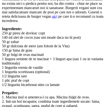
nu exista nici o piedica pentru noi, ba din contra - chiar ne place sa
experimentam mancaruri noi si sanatoase. Burgerii vegani sunt cea
mai satisfacatoare mancare de post pe care noi o adoram. Gasesti o
reteta delicioasa de burger vegan
aic
i
pe care ti-o recomand cu toata
increderea.
Ingrediente:
250 gr pireu de dovleac copt
140 ml ulei de cocos (sau unt moale daca nu tii post)
50 gr zahar
50 gr dulceata de mere (am folosit de la Vita)
150 gr faina de grau
50 gr fulgi de ovas macinati
1 lingura seminte de in macinat + 3 linguri apa (sau 1 ou in varianta
traditionala)
1 lingurita esenta de vanilie
1 lingurita scortisoara (optional)
1/2 lingurita sare
1 plic praf de copt
1/2 lingurita bicarbonat stins cu lamaie
Pregatire:
1. Macina inul si amesteca-l cu apa. Macina fulgii de ovas.
2. Intr-un bol incapator, combina toate ingredientele uscate: faina,
ovasul, scortisoara, sarea, praful de copt si zaharul.