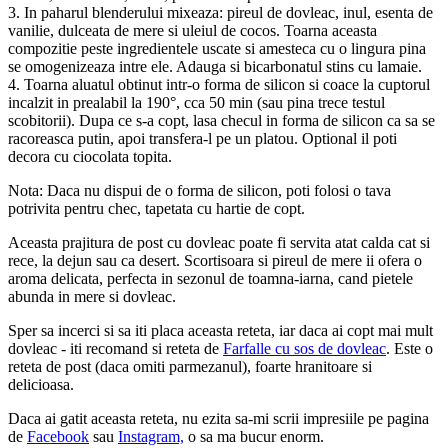
3. In paharul blenderului mixeaza: pireul de dovleac, inul, esenta de
vanilie, dulceata de mere si uleiul de cocos. Toarna aceasta
compozitie peste ingredientele uscate si amesteca cu o lingura pina
se omogenizeaza intre ele. Adauga si bicarbonatul stins cu lamaie.
4. Toarna aluatul obtinut intr-o forma de silicon si coace la cuptorul
incalzit in prealabil la 190°, cca 50 min (sau pina trece testul
scobitorii). Dupa ce s-a copt, lasa checul in forma de silicon ca sa se
racoreasca putin, apoi transfera-l pe un platou. Optional il poti
decora cu ciocolata topita.
Nota: Daca nu dispui de o forma de silicon, poti folosi o tava
potrivita pentru chec, tapetata cu hartie de copt.
Aceasta prajitura de post cu dovleac poate fi servita atat calda cat si
rece, la dejun sau ca desert. Scortisoara si pireul de mere ii ofera o
aroma delicata, perfecta in sezonul de toamna-iarna, cand pietele
abunda in mere si dovleac.
Sper sa incerci si sa iti placa aceasta reteta, iar daca ai copt mai mult
dovleac - iti recomand si reteta de
Farfalle cu sos de dovleac
. Este o
reteta de post (daca omiti parmezanul), foarte hranitoare si
delicioasa.
Daca ai gatit aceasta reteta, nu ezita sa-mi scrii impresiile pe pagina
de
Faceboo
k
sau
Instagram,
o sa ma bucur enorm.