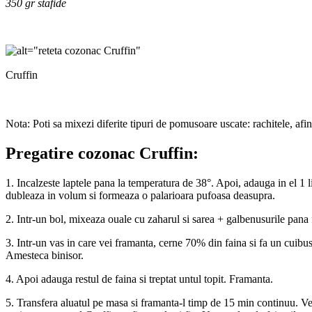
350 gr stafide
Cruffin
Nota: Poti sa mixezi diferite tipuri de pomusoare uscate: rachitele, afi
Pregatire cozonac Cruffin:
1. Incalzeste laptele pana la temperatura de 38°. Apoi, adauga in el 1 l
dubleaza in volum si formeaza o palarioara pufoasa deasupra.
2. Intr-un bol, mixeaza ouale cu zaharul si sarea + galbenusurile pan
3. Intr-un vas in care vei framanta, cerne 70% din faina si fa un cuibus
Amesteca binisor.
4. Apoi adauga restul de faina si treptat untul topit. Framanta.
5. Transfera aluatul pe masa si framanta-l timp de 15 min continuu. Vei