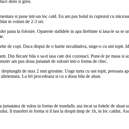
 face dens si greu.
limentara si pune intr-un loc cald. Eu am pus bolul in cuptorul cu microu
blat in volum de 2-3 ori.
er pana la folosire. Opareste stafidele in apa fierbinte si lasa-le sa se 
te.
rtie de copt. Daca dispui de o hartie necalitativa, unge-o cu unt topit. Id
anti. Din fiecare bila o sa-ti iasa cate doi cozonaci. Pune-le pe masa si 
 motiv am pus doua jumatati de rulouri intr-o forma de chec.
 un dreptunghi de max 2 mm grosime. Unge turta cu unt topit, presoara ap
la alimentara. La fel procedeaza si cu a doua bila de aluat.
za jumatatea de rulou in forma de trandafir, asa incat sa foitele de aluat
ui. Il transferi in forma si il lasi la dospit timp de 1h, in loc caldut. A