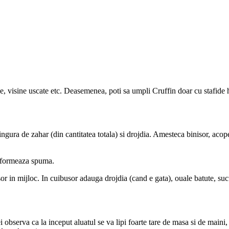
ne, visine uscate etc. Deasemenea, poti sa umpli Cruffin doar cu stafide 
ingura de zahar (din cantitatea totala) si drojdia. Amesteca binisor, aco
a formeaza spuma.
or in mijloc. In cuibusor adauga drojdia (cand e gata), ouale batute, sucu
 observa ca la inceput aluatul se va lipi foarte tare de masa si de maini