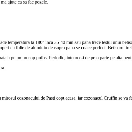
ma ajute ca sa fac pozele.
scade temperatura la 180° inca 35-40 min sau pana trece testul unui bet
acoperi cu folie de aluminiu deasupra pana se coace perfect. Betisorul treb
natala pe un prosop pufos. Periodic, intoarce-i de pe o parte pe alta pent
ra.
mirosul cozonacului de Pasti copt acasa, iar cozonacul Cruffin se va fac