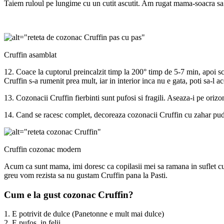
Taiem ruloul pe lungime cu un cutit ascutit. Am rugat mama-soacra sa 
Cruffin asamblat
12. Coace la cuptorul preincalzit timp la 200° timp de 5-7 min, apoi 
Cruffin s-a rumenit prea mult, iar in interior inca nu e gata, poti sa-l 
13. Cozonacii Cruffin fierbinti sunt pufosi si fragili. Aseaza-i pe orizo
14. Cand se racesc complet, decoreaza cozonacii Cruffin cu zahar pud
Cruffin cozonac modern
Acum ca sunt mama, imi doresc ca copilasii mei sa ramana in suflet cu 
greu vom rezista sa nu gustam Cruffin pana la Pasti.
Cum e la gust cozonac Cruffin?
1. E potrivit de dulce (Panetonne e mult mai dulce)
2. E pufos, in felii