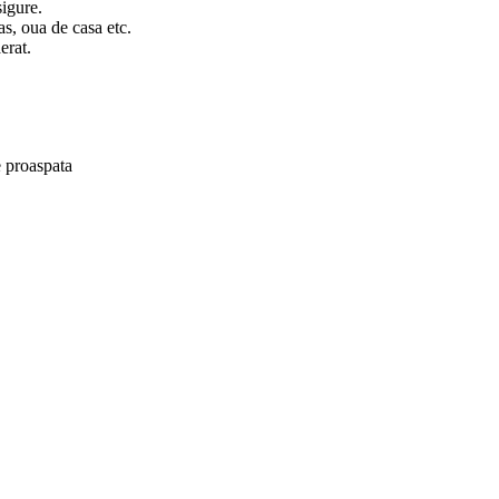
sigure.
as, oua de casa etc.
erat.
e proaspata