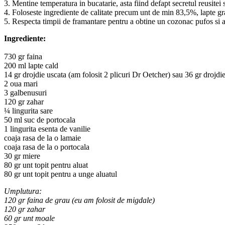
3. Mentine temperatura in bucatarie, asta fiind defapt secretul reusitei 
4. Foloseste ingrediente de calitate precum unt de min 83,5%, lapte gr
5. Respecta timpii de framantare pentru a obtine un cozonac pufos si a
Ingrediente:
73
0 gr faina
200 ml lapte cald
14 gr drojdie uscata (am folosit 2 plicuri Dr Oetcher) sau 36 gr drojdi
2 oua mari
3 galbenusuri
120 gr zahar
¼ lingurita sare
50 ml suc de portocala
1 lingurita esenta de vanilie
coaja rasa de la o lamaie
coaja rasa de la o portocala
30 gr miere
80 gr unt topit pentru aluat
80 gr unt topit pentru a unge aluatul
Umplutura:
120 gr faina de grau (eu am folosit de migdale)
120 gr zahar
60 gr unt moale