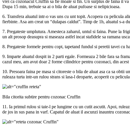
vrei ca cozonacul Cruffin sa fie moale si fin. Un surplus de faina il va
Dupa 15 min, trebuie sa ai o bila de aluat pufoase si nelipicioasa.
6. Transfera aluatul intr-o vas uns cu unt topit. Acopera cu pelicula a
fierbinte. Asa am creat un “dulapas caldut”. Timp de 1h, aluatul s-a du
7. Pregateste umplutura. Amesteca zaharul, untul si faina. Pune la frigid
un alt prosop deasupra si maseaza astfel incat stafidele sa ramana usca
8. Pregateste formele pentru copt, tapetand fundul si peretii tavei cu ha
9. Imparte aluatul dospit in 2 parti egale. Formeaza 2 bile fara sa fram
cazul meu, am avut doar 2 forme cilindrice pentru cozonaci, din acest
10. Presoara faina pe masa si citoreste o bila de aluat asa ca sa obtii
ruleaza turta intr-un rulou strans si lasa-l deoparte, acoperit cu pelicu
Bila citorita subtire pentru cozonac Cruffin
11. Ia primul rulou si taie-l pe lungime cu un cutit ascutit. Apoi, rulea
de jos in sus pana in varf. Capatul de aluat il ascunzi inauntru cozonacul