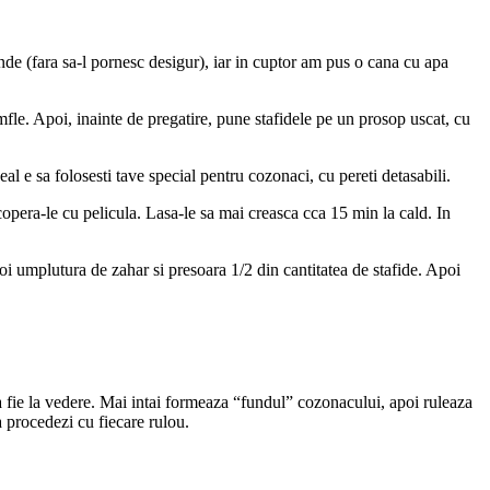
nde (fara sa-l pornesc desigur), iar in cuptor am pus o cana cu apa
umfle. Apoi, inainte de pregatire, pune stafidele pe un prosop uscat, cu
eal e sa folosesti tave special pentru cozonaci, cu pereti detasabili.
acopera-le cu pelicula. Lasa-le sa mai creasca cca 15 min la cald. In
oi umplutura de zahar si presoara 1/2 din cantitatea de stafide. Apoi
 sa fie la vedere. Mai intai formeaza “fundul” cozonacului, apoi ruleaza
sa procedezi cu fiecare rulou.