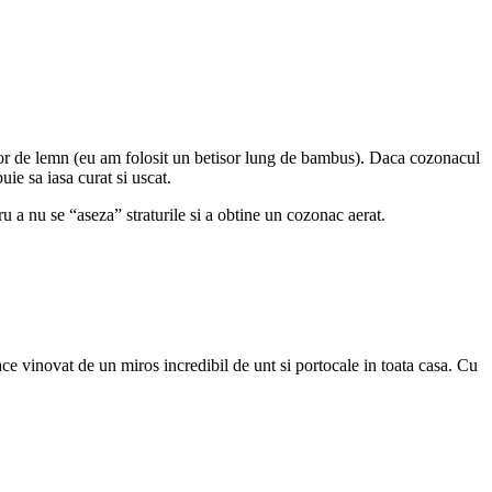
isor de lemn (eu am folosit un betisor lung de bambus). Daca cozonacul
uie sa iasa curat si uscat.
ru a nu se “aseza” straturile si a obtine un cozonac aerat.
e vinovat de un miros incredibil de unt si portocale in toata casa. Cu