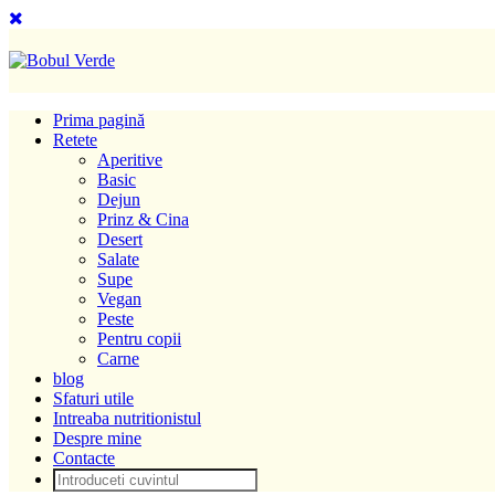
Prima pagină
Retete
Aperitive
Basic
Dejun
Prinz & Cina
Desert
Salate
Supe
Vegan
Peste
Pentru copii
Carne
blog
Sfaturi utile
Intreaba nutritionistul
Despre mine
Contacte