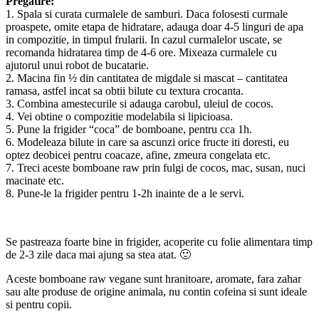
Pregatire:
1. Spala si curata curmalele de samburi. Daca folosesti curmale
proaspete, omite etapa de hidratare, adauga doar 4-5 linguri de apa
in compozitie, in timpul frularii. In cazul curmalelor uscate, se
recomanda hidratarea timp de 4-6 ore. Mixeaza curmalele cu
ajutorul unui robot de bucatarie.
2. Macina fin ½ din cantitatea de migdale si mascat – cantitatea
ramasa, astfel incat sa obtii bilute cu textura crocanta.
3. Combina amestecurile si adauga carobul, uleiul de cocos.
4. Vei obtine o compozitie modelabila si lipicioasa.
5. Pune la frigider “coca” de bomboane, pentru cca 1h.
6. Modeleaza bilute in care sa ascunzi orice fructe iti doresti, eu
optez deobicei pentru coacaze, afine, zmeura congelata etc.
7. Treci aceste bomboane raw prin fulgi de cocos, mac, susan, nuci
macinate etc.
8. Pune-le la frigider pentru 1-2h inainte de a le servi.
Se pastreaza foarte bine in frigider, acoperite cu folie alimentara timp
de 2-3 zile daca mai ajung sa stea atat. 🙂
Aceste bomboane raw vegane sunt hranitoare, aromate, fara zahar
sau alte produse de origine animala, nu contin cofeina si sunt ideale
si pentru copii.