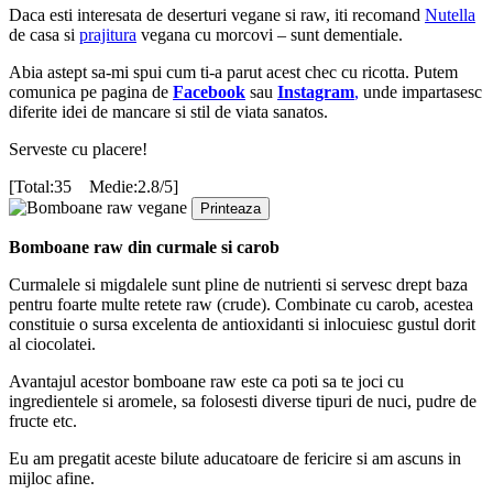
Daca esti interesata de deserturi vegane si raw, iti recomand
Nutella
de casa si
prajitura
vegana cu morcovi – sunt dementiale.
Abia astept sa-mi spui cum ti-a parut acest chec cu ricotta. Putem
comunica pe pagina de
Facebook
sau
Instagram
,
unde impartasesc
diferite idei de mancare si stil de viata sanatos.
Serveste cu placere!
[Total:35 Medie:2.8/5]
Printeaza
Bomboane raw din curmale si carob
Curmalele si migdalele sunt pline de nutrienti si servesc drept baza
pentru foarte multe retete raw (crude). Combinate cu carob, acestea
constituie o sursa excelenta de antioxidanti si inlocuiesc gustul dorit
al ciocolatei.
Avantajul acestor bomboane raw este ca poti sa te joci cu
ingredientele si aromele, sa folosesti diverse tipuri de nuci, pudre de
fructe etc.
Eu am pregatit aceste bilute aducatoare de fericire si am ascuns in
mijloc afine.