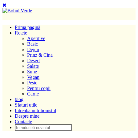
Prima pagină
Retete
Aperitive
Basic
Dejun
Prinz & Cina
Desert
Salate
Supe
Vegan
Peste
Pentru copii
Carne
blog
Sfaturi utile
Intreaba nutritionistul
Despre mine
Contacte