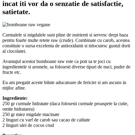
incat iti vor da o senzatie de satisfactie,
satietate.
Curmalele si migdalele sunt pline de nutrienti si servesc drept baza
pentru foarte multe retete raw (crude). Combinate cu carob, acestea
constituie o sursa excelenta de antioxidanti si inlocuiesc gustul dorit
al ciocolatei.
Avantajul acestor bomboane raw este ca poti sa te joci cu
ingredientele si aromele, sa folosesti diverse tipuri de nuci, pudre de
fructe etc.
Eu am pregatit aceste bilute aducatoare de fericire si am ascuns in
mijloc afine.
Ingrediente:
250 gr curmale hidratate (daca folosesti curmale proaspete la cutie,
omite hidratarea)
250 gr miez migdale macinate
2 linguri cu varf de carob sau cacao de calitate
2 linguri ulei de cocos crud