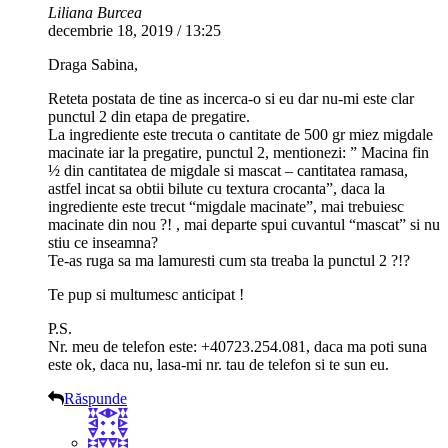
Liliana Burcea
decembrie 18, 2019 / 13:25
Draga Sabina,
Reteta postata de tine as incerca-o si eu dar nu-mi este clar
punctul 2 din etapa de pregatire.
La ingrediente este trecuta o cantitate de 500 gr miez migdale
macinate iar la pregatire, punctul 2, mentionezi: ” Macina fin
½ din cantitatea de migdale si mascat – cantitatea ramasa,
astfel incat sa obtii bilute cu textura crocanta”, daca la
ingrediente este trecut “migdale macinate”, mai trebuiesc
macinate din nou ?! , mai departe spui cuvantul “mascat” si nu
stiu ce inseamna?
Te-as ruga sa ma lamuresti cum sta treaba la punctul 2 ?!?
Te pup si multumesc anticipat !
P.S.
Nr. meu de telefon este: +40723.254.081, daca ma poti suna
este ok, daca nu, lasa-mi nr. tau de telefon si te sun eu.
Răspunde