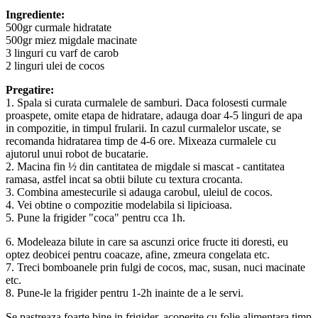
Ingrediente:
500gr curmale hidratate
500gr miez migdale macinate
3 linguri cu varf de carob
2 linguri ulei de cocos
Pregatire:
1. Spala si curata curmalele de samburi. Daca folosesti curmale
proaspete, omite etapa de hidratare, adauga doar 4-5 linguri de apa
in compozitie, in timpul frularii. In cazul curmalelor uscate, se
recomanda hidratarea timp de 4-6 ore. Mixeaza curmalele cu
ajutorul unui robot de bucatarie.
2. Macina fin ½ din cantitatea de migdale si mascat - cantitatea
ramasa, astfel incat sa obtii bilute cu textura crocanta.
3. Combina amestecurile si adauga carobul, uleiul de cocos.
4. Vei obtine o compozitie modelabila si lipicioasa.
5. Pune la frigider "coca" pentru cca 1h.
6. Modeleaza bilute in care sa ascunzi orice fructe iti doresti, eu
optez deobicei pentru coacaze, afine, zmeura congelata etc.
7. Treci bomboanele prin fulgi de cocos, mac, susan, nuci macinate
etc.
8. Pune-le la frigider pentru 1-2h inainte de a le servi.
Se pastreaza foarte bine in frigider, acoperite cu folie alimentara timp