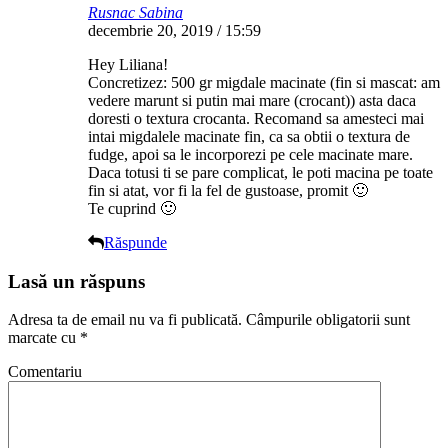
Rusnac Sabina
decembrie 20, 2019 / 15:59
Hey Liliana!
Concretizez: 500 gr migdale macinate (fin si mascat: am
vedere marunt si putin mai mare (crocant)) asta daca
doresti o textura crocanta. Recomand sa amesteci mai
intai migdalele macinate fin, ca sa obtii o textura de
fudge, apoi sa le incorporezi pe cele macinate mare.
Daca totusi ti se pare complicat, le poti macina pe toate
fin si atat, vor fi la fel de gustoase, promit 🙂
Te cuprind 🙂
Răspunde
Lasă un răspuns
Adresa ta de email nu va fi publicată.
Câmpurile obligatorii sunt
marcate cu
*
Comentariu