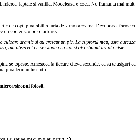
ul, mierea, laptele si vanilia. Modeleaza o coca. Nu framanta mai mult
 hartie de copt, pina obtii o turta de 2 mm grosime. Decupeaza forme cu
e un cooler sau pe o farfurie.
a o culoare aramie si au crescut un pic. La cuptorul meu, asta dureaza
nea, am observat ca versiunea cu unt si bicarbonat rezulta niste
pina se topeste. Amesteca la fiecare citeva secunde, ca sa te asiguri ca
a pina termini biscuitii.
mierea/siropul folosit.
arca-i si spune-mi cum ti-au parut! 🙂