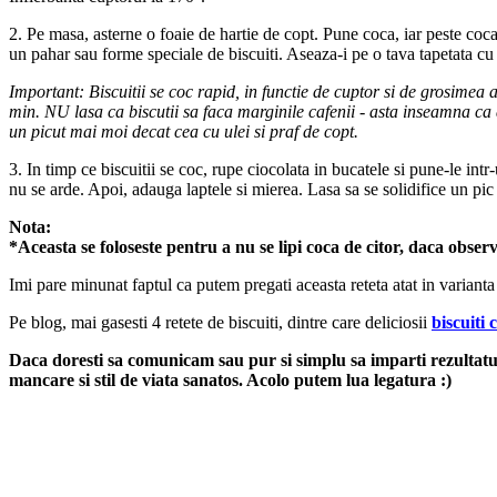
2. Pe masa, asterne o foaie de hartie de copt. Pune coca, iar peste coc
un pahar sau forme speciale de biscuiti. Aseaza-i pe o tava tapetata cu
Important: Biscuitii se coc rapid, in functie de cuptor si de grosimea
min. NU lasa ca biscutii sa faca marginile cafenii - asta inseamna ca 
un picut mai moi decat cea cu ulei si praf de copt.
3. In timp ce biscuitii se coc, rupe ciocolata in bucatele si pune-le in
nu se arde. Apoi, adauga laptele si mierea. Lasa sa se solidifice un pic
Nota:
*Aceasta se foloseste pentru a nu se lipi coca de citor, daca observ
Imi pare minunat faptul ca putem pregati aceasta reteta atat in varianta 
Pe blog, mai gasesti 4 retete de biscuiti, dintre care deliciosii
biscuiti
Daca doresti sa comunicam sau pur si simplu sa imparti rezultatul
mancare si stil de viata sanatos. Acolo putem lua legatura :)