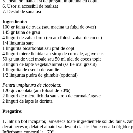
5. Ideali de mancat si de pregatit impreuna cu copiii
6. Usor si accesibil de realizat
7. Destul de sanatosi
Ingrediente:
100 gr faina de ovaz (sau macina tu fulgi de ovaz)
145 gr faina de grau
4 linguri de zahar brun (eu am folosit zahar de cocos)
1/4 lingurita sare
1 lingurita bicarbontat sau praf de copt
4 linguri miere lichida sau sirop de curmale, agave etc.
50 gr unt de vaci moale sau 50 ml ulei de cocos topit
3 linguri de lapte vegetal/animal (sa fie mai grasut)
1 lingurita de esenta de vanilie
1/2 lingurita pudra de ghimbir (optional)
Pentru umplutura de ciocolata:
120 gr ciocolata (am folosit de 70%)
2 linguri de miere lichida sau sirop de curmale/agave
2 linguri de lapte la dorinta
Pregatire:
1. Intr-un bol incapator, amesteca toate ingredientele solide: faina, z
decat necesar, delatfel aluatul va deveni elastic. Pune coca la frigider
Infierbanta cuptorul la 170°.