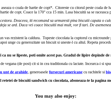
a aseaza o coala de hartie de copt*. Citoreste cu citorul peste coala de
 hartie de copt. Coace la 170° cca 15 min. Lasa biscuitii sa se raceasca p
 acestora. Deaceea, iti recomand sa urmaresti pina biscutii capata o cu
deja se ard. Daca vei coace biscuitii mai mult, vor fi tari. De asemenea
tr-un vas rezistent la caldura. Topeste ciocolata la cuptorul cu microunde 
 apoi unge cu generozitate un biscuit si uneste-l cu altul. Repeta procedur
i ca nu se lipeste, poti omite acest pas. Gradul de lipire depinde de 
de vegana (de post) cit si in cea traditionala cu lactate. Incearca-i si sp
 cu unt de arahide
, generoasele
fursecuri americane
cu rachitele si
bis
 retetei de biscuiti sandwich cu ciocolata, aboneaza-te la pagina 
You may also enjoy: