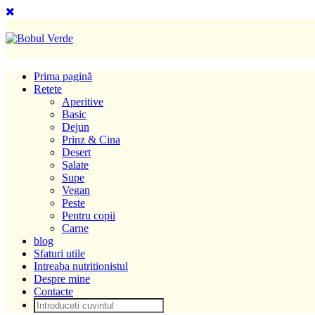
Prima pagină
Retete
Aperitive
Basic
Dejun
Prinz & Cina
Desert
Salate
Supe
Vegan
Peste
Pentru copii
Carne
blog
Sfaturi utile
Intreaba nutritionistul
Despre mine
Contacte