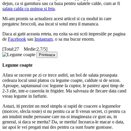
dejun, ca si garnitura sau ca baza pentru salatele calde, cum ar fi
salata calda cu quinoa si feta
.
Mi-am promis sa actualizez acest articol si cu modul in care
pregatesc broccoli, asa incat si sotul meu il mananca.
Daca ai gatit aceasta reteta, nu ezita sa-mi scrii impresiile pe pagina
de
Facebook
sau
Instagram,
o sa ma bucur enorm.
[Total:27 Medie:2.7/5]
Printeaza
Legume coapte
Afara se raceste pe zi ce trece astfel, un bol de salata proaspata
cedeaza locul unui platou cu legume coapte, caldute si de sezon.
Aproape, saptamanal coc legume la cuptor, le pastrez apoi timp de
2-3 zile, intr-o caserola in frigider. Ma salveaza de fiecare data cand
vreau legume in farfurie.
Astazi, iti prezint un mod simplu si rapid de coacere a legumelor
(morcov, sfecla rosie) si nu pentru ca ar fi vreun secret, ci pentru ca
am intalnit multe persoane care nu-si imagineaza ce gust au, in
general, si daca se merita? Da, se merita! Incearca-le macar o data,
iar apoi le vei pregati mai des pentru ca sunt foarte gustoase.