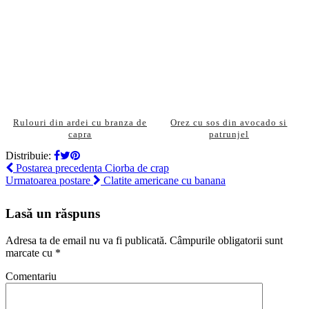
Rulouri din ardei cu branza de
Orez cu sos din avocado si
capra
patrunjel
Distribuie:
Postarea precedenta
Ciorba de crap
Urmatoarea postare
Clatite americane cu banana
Lasă un răspuns
Adresa ta de email nu va fi publicată.
Câmpurile obligatorii sunt
marcate cu
*
Comentariu