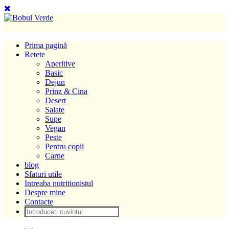
Prima pagină
Retete
Aperitive
Basic
Dejun
Prinz & Cina
Desert
Salate
Supe
Vegan
Peste
Pentru copii
Carne
blog
Sfaturi utile
Intreaba nutritionistul
Despre mine
Contacte