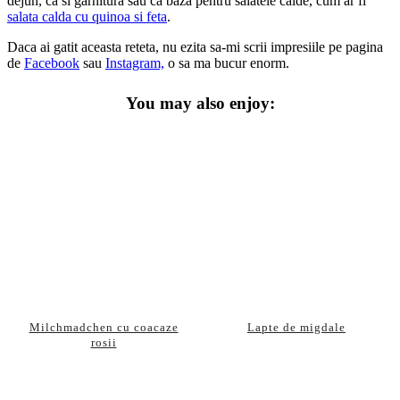
dejun, ca si garnitura sau ca baza pentru salatele calde, cum ar fi
salata calda cu quinoa si feta
.
Daca ai gatit aceasta reteta, nu ezita sa-mi scrii impresiile pe pagina
de
Facebook
sau
Instagram,
o sa ma bucur enorm.
You may also enjoy:
Milchmadchen cu coacaze
Lapte de migdale
rosii