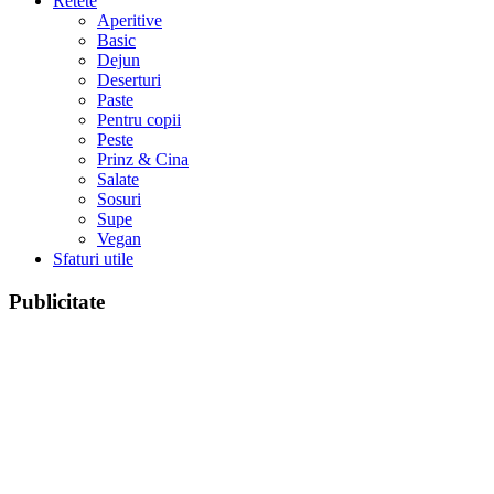
Retete
Aperitive
Basic
Dejun
Deserturi
Paste
Pentru copii
Peste
Prinz & Cina
Salate
Sosuri
Supe
Vegan
Sfaturi utile
Publicitate