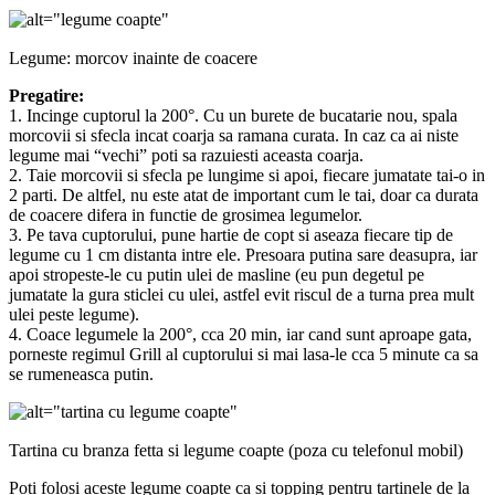
Legume: morcov inainte de coacere
Pregatire:
1. Incinge cuptorul la 200°. Cu un burete de bucatarie nou, spala
morcovii si sfecla incat coarja sa ramana curata. In caz ca ai niste
legume mai “vechi” poti sa razuiesti aceasta coarja.
2. Taie morcovii si sfecla pe lungime si apoi, fiecare jumatate tai-o in
2 parti. De altfel, nu este atat de important cum le tai, doar ca durata
de coacere difera in functie de grosimea legumelor.
3. Pe tava cuptorului, pune hartie de copt si aseaza fiecare tip de
legume cu 1 cm distanta intre ele. Presoara putina sare deasupra, iar
apoi stropeste-le cu putin ulei de masline (eu pun degetul pe
jumatate la gura sticlei cu ulei, astfel evit riscul de a turna prea mult
ulei peste legume).
4. Coace legumele la 200°, cca 20 min, iar cand sunt aproape gata,
porneste regimul Grill al cuptorului si mai lasa-le cca 5 minute ca sa
se rumeneasca putin.
Tartina cu branza fetta si legume coapte (poza cu telefonul mobil)
Poti folosi aceste legume coapte ca si topping pentru tartinele de la