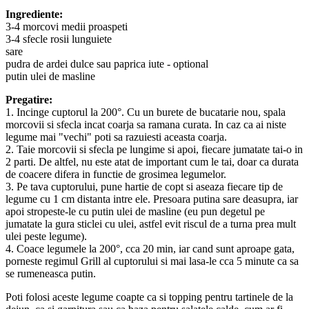
Ingrediente:
3-4 morcovi medii proaspeti
3-4 sfecle rosii lunguiete
sare
pudra de ardei dulce sau paprica iute - optional
putin ulei de masline
Pregatire:
1. Incinge cuptorul la 200°. Cu un burete de bucatarie nou, spala
morcovii si sfecla incat coarja sa ramana curata. In caz ca ai niste
legume mai "vechi" poti sa razuiesti aceasta coarja.
2. Taie morcovii si sfecla pe lungime si apoi, fiecare jumatate tai-o in
2 parti. De altfel, nu este atat de important cum le tai, doar ca durata
de coacere difera in functie de grosimea legumelor.
3. Pe tava cuptorului, pune hartie de copt si aseaza fiecare tip de
legume cu 1 cm distanta intre ele. Presoara putina sare deasupra, iar
apoi stropeste-le cu putin ulei de masline (eu pun degetul pe
jumatate la gura sticlei cu ulei, astfel evit riscul de a turna prea mult
ulei peste legume).
4. Coace legumele la 200°, cca 20 min, iar cand sunt aproape gata,
porneste regimul Grill al cuptorului si mai lasa-le cca 5 minute ca sa
se rumeneasca putin.
Poti folosi aceste legume coapte ca si topping pentru tartinele de la