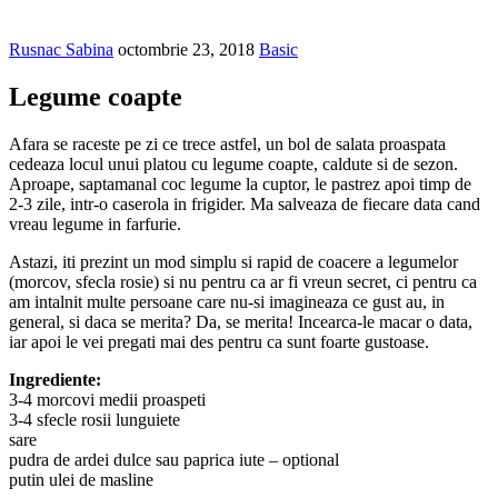
Rusnac Sabina
octombrie 23, 2018
Basic
Legume coapte
Afara se raceste pe zi ce trece astfel, un bol de salata proaspata
cedeaza locul unui platou cu legume coapte, caldute si de sezon.
Aproape, saptamanal coc legume la cuptor, le pastrez apoi timp de
2-3 zile, intr-o caserola in frigider. Ma salveaza de fiecare data cand
vreau legume in farfurie.
Astazi, iti prezint un mod simplu si rapid de coacere a legumelor
(morcov, sfecla rosie) si nu pentru ca ar fi vreun secret, ci pentru ca
am intalnit multe persoane care nu-si imagineaza ce gust au, in
general, si daca se merita? Da, se merita! Incearca-le macar o data,
iar apoi le vei pregati mai des pentru ca sunt foarte gustoase.
Ingrediente:
3-4 morcovi medii proaspeti
3-4 sfecle rosii lunguiete
sare
pudra de ardei dulce sau paprica iute – optional
putin ulei de masline