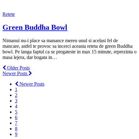
Retete
Green Buddha Bowl
Nimanui nu-i place sa manance mereu unul si acelasi fel de
mancare, astfel te provoc sa incerci aceasta reteta de green Buddha
bowl. Pe langa faptul ca se pregateste in max 15 minute, reprezinta o
masa lejera, dar bogata in…
Older Posts
Newer Posts
Newer Posts
1
2
3
4
5
6
7
8
9