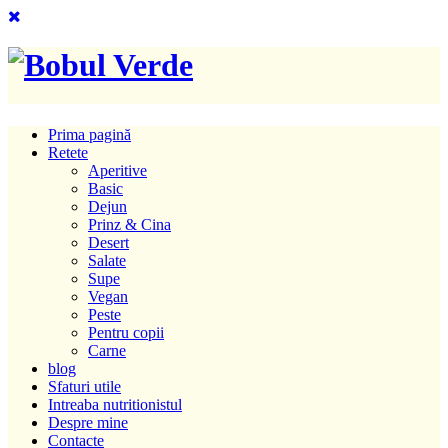
Prima pagină
Retete
Aperitive
Basic
Dejun
Prinz & Cina
Desert
Salate
Supe
Vegan
Peste
Pentru copii
Carne
blog
Sfaturi utile
Intreaba nutritionistul
Despre mine
Contacte