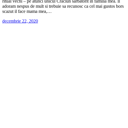
ritual vechi – pe atunci unicul Craciun sarbatorit in familia mea. Il
adoram nespus de mult si trebuie sa recunosc ca cel mai gustos bors
scazut il face mama mea,…
decembrie 22, 2020