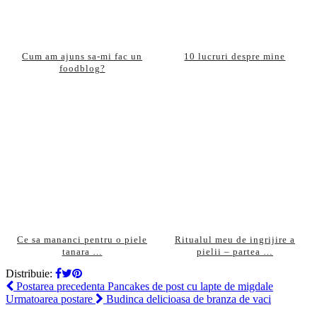
Cum am ajuns sa-mi fac un
10 lucruri despre mine
foodblog?
Ce sa mananci pentru o piele
Ritualul meu de ingrijire a
tanara …
pielii – partea …
Distribuie:
Postarea precedenta
Pancakes de post cu lapte de migdale
Urmatoarea postare
Budinca delicioasa de branza de vaci