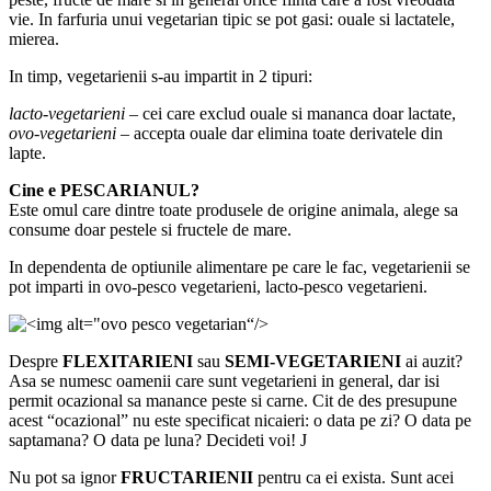
vie. In farfuria unui vegetarian tipic se pot gasi: ouale si lactatele,
mierea.
In timp, vegetarienii s-au impartit in 2 tipuri:
lacto-vegetarieni
– cei care exclud ouale si mananca doar lactate,
ovo-vegetarieni
– accepta ouale dar elimina toate derivatele din
lapte.
Cine e PESCARIANUL?
Este omul care dintre toate produsele de origine animala, alege sa
consume doar pestele si fructele de mare.
In dependenta de optiunile alimentare pe care le fac, vegetarienii se
pot imparti in ovo-pesco vegetarieni, lacto-pesco vegetarieni.
Despre
FLEXITARIENI
sau
SEMI-VEGETARIENI
ai auzit?
Asa se numesc oamenii care sunt vegetarieni in general, dar isi
permit ocazional sa manance peste si carne. Cit de des presupune
acest “ocazional” nu este specificat nicaieri: o data pe zi? O data pe
saptamana? O data pe luna? Decideti voi! J
Nu pot sa ignor
FRUCTARIENII
pentru ca ei exista. Sunt acei