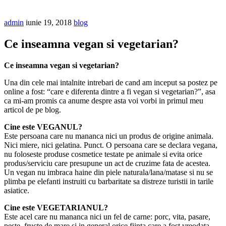
admin
iunie 19, 2018
blog
Ce inseamna vegan si vegetarian?
Ce inseamna vegan si vegetarian?
Una din cele mai intalnite intrebari de cand am inceput sa postez pe
online a fost: “care e diferenta dintre a fi vegan si vegetarian?”, asa
ca mi-am promis ca anume despre asta voi vorbi in primul meu
articol de pe blog.
Cine este VEGANUL?
Este persoana care nu mananca nici un produs de origine animala.
Nici miere, nici gelatina. Punct. O persoana care se declara vegana,
nu foloseste produse cosmetice testate pe animale si evita orice
produs/serviciu care presupune un act de cruzime fata de acestea.
Un vegan nu imbraca haine din piele naturala/lana/matase si nu se
plimba pe elefanti instruiti cu barbaritate sa distreze turistii in tarile
asiatice.
Cine este VEGETARIANUL?
Este acel care nu mananca nici un fel de carne: porc, vita, pasare,
peste, fructe de mare si in general orice fiinta care a fost vreodata