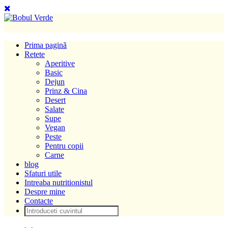
Prima pagină
Retete
Aperitive
Basic
Dejun
Prinz & Cina
Desert
Salate
Supe
Vegan
Peste
Pentru copii
Carne
blog
Sfaturi utile
Intreaba nutritionistul
Despre mine
Contacte