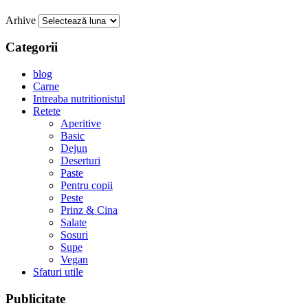
Arhive
Categorii
blog
Carne
Intreaba nutritionistul
Retete
Aperitive
Basic
Dejun
Deserturi
Paste
Pentru copii
Peste
Prinz & Cina
Salate
Sosuri
Supe
Vegan
Sfaturi utile
Publicitate