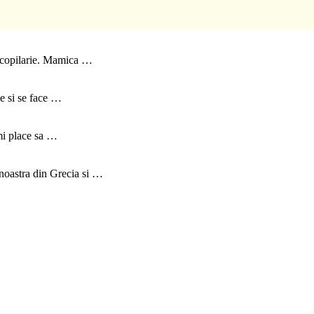
e copilarie. Mamica …
ne si se face …
Imi place sa …
 noastra din Grecia si …