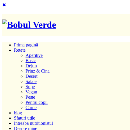
Prima pagină
Retete
Aperitive
Basic
Dejun
Prinz & Cina
Desert
Salate
Supe
Vegan
Peste
Pentru copii
Carne
blog
Sfaturi utile
Intreaba nutritionistul
Despre mine