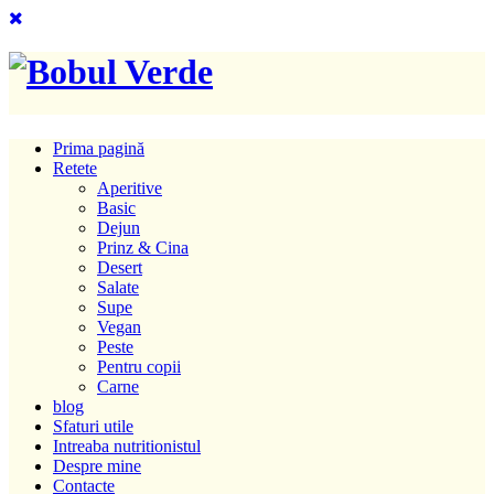
Prima pagină
Retete
Aperitive
Basic
Dejun
Prinz & Cina
Desert
Salate
Supe
Vegan
Peste
Pentru copii
Carne
blog
Sfaturi utile
Intreaba nutritionistul
Despre mine
Contacte