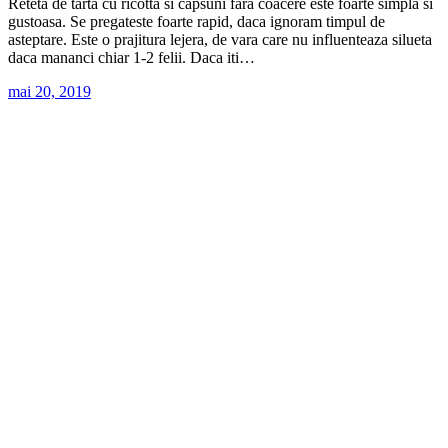
Reteta de tarta cu ricotta si capsuni fara coacere este foarte simpla si
gustoasa. Se pregateste foarte rapid, daca ignoram timpul de
asteptare. Este o prajitura lejera, de vara care nu influenteaza silueta
daca mananci chiar 1-2 felii. Daca iti…
mai 20, 2019